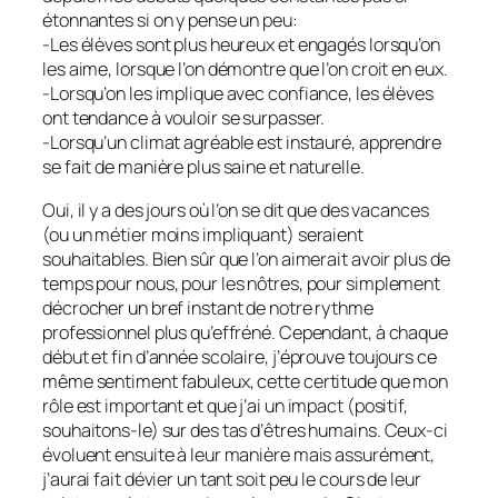
étonnantes si on y pense un peu:
-Les élèves sont plus heureux et engagés lorsqu’on
les aime, lorsque l’on démontre que l’on croit en eux.
-Lorsqu’on les implique avec confiance, les élèves
ont tendance à vouloir se surpasser.
-Lorsqu’un climat agréable est instauré, apprendre
se fait de manière plus saine et naturelle.
Oui, il y a des jours où l’on se dit que des vacances
(ou un métier moins impliquant) seraient
souhaitables. Bien sûr que l’on aimerait avoir plus de
temps pour nous, pour les nôtres, pour simplement
décrocher un bref instant de notre rythme
professionnel plus qu’effréné. Cependant, à chaque
début et fin d’année scolaire, j’éprouve toujours ce
même sentiment fabuleux, cette certitude que mon
rôle est important et que j’ai un impact (positif,
souhaitons-le) sur des tas d’êtres humains. Ceux-ci
évoluent ensuite à leur manière mais assurément,
j’aurai fait dévier un tant soit peu le cours de leur