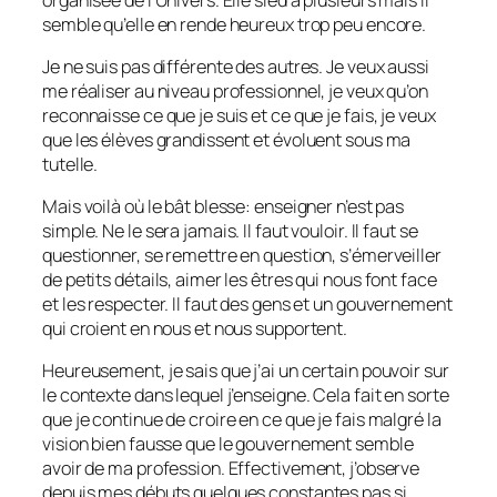
semble qu’elle en rende heureux trop peu encore.
Je ne suis pas différente des autres. Je veux aussi
me réaliser au niveau professionnel, je veux qu’on
reconnaisse ce que je suis et ce que je fais, je veux
que les élèves grandissent et évoluent sous ma
tutelle.
Mais voilà où le bât blesse: enseigner n’est pas
simple. Ne le sera jamais. Il faut vouloir. Il faut se
questionner, se remettre en question, s’émerveiller
de petits détails, aimer les êtres qui nous font face
et les respecter. Il faut des gens et un gouvernement
qui croient en nous et nous supportent.
Heureusement, je sais que j’ai un certain pouvoir sur
le contexte dans lequel j’enseigne. Cela fait en sorte
que je continue de croire en ce que je fais malgré la
vision bien fausse que le gouvernement semble
avoir de ma profession. Effectivement, j’observe
depuis mes débuts quelques constantes pas si