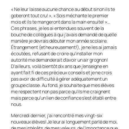
« Ne leur laisse aucune chance au début sinon ils te
goberont tout cru! », « Sois méchante le premier
mois et ils te mangeront dans la main ensuite! »…
Ces phrases, je les ai entendues souvent de la
bouche de collègues à qui j’avais demandé de quelle
manière je devrais débuter mon année scolaire.
Étrangement (et heureusement!), je ne les ai jamais
écoutées, refusant de croire qu’installer mon
autorité me demanderait d’avoir un air grognon!
D’ailleurs, voilà bientôt dix ans que j’enseigne en
ayant fait fi de ces précieux conseils et je ne crois
pas avoir de difficulté à gérer adéquatement un
groupe classe. Au fond, je souhaite que mes élèves
me respectent non pas parce qu’ils me craignent
mais parce qu’un lien de confiance s’est établi entre
nous.
Mercredi dernier, j’ai rencontré mes vingt-six
nouveaux élèves! Je leur ai longuement parlé de moi,
de mes intérêts, de mes valeurs, de l’importance que