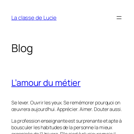
Aller
au
La classe de Lucie
contenu
Blog
L’amour du métier
Se lever. Ouvrir les yeux. Se remémorer pourquoi on
œuvrera aujourd’hui. Apprécier. Aimer. Douter aussi.
La profession enseignante est surprenante et apte à
bousculer les habitudes de la personne la mieux
organisée de l’Univers. Elle sied à plusieurs mais il