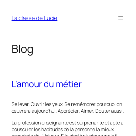
Aller
au
La classe de Lucie
contenu
Blog
L’amour du métier
Se lever. Ouvrir les yeux. Se remémorer pourquoi on
œuvrera aujourd’hui. Apprécier. Aimer. Douter aussi.
La profession enseignante est surprenante et apte à
bousculer les habitudes de la personne la mieux
organisée de l’Univers. Elle sied à plusieurs mais il