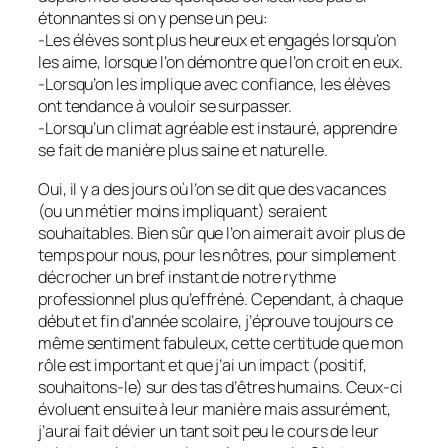
étonnantes si on y pense un peu:
-Les élèves sont plus heureux et engagés lorsqu’on
les aime, lorsque l’on démontre que l’on croit en eux.
-Lorsqu’on les implique avec confiance, les élèves
ont tendance à vouloir se surpasser.
-Lorsqu’un climat agréable est instauré, apprendre
se fait de manière plus saine et naturelle.
Oui, il y a des jours où l’on se dit que des vacances
(ou un métier moins impliquant) seraient
souhaitables. Bien sûr que l’on aimerait avoir plus de
temps pour nous, pour les nôtres, pour simplement
décrocher un bref instant de notre rythme
professionnel plus qu’effréné. Cependant, à chaque
début et fin d’année scolaire, j’éprouve toujours ce
même sentiment fabuleux, cette certitude que mon
rôle est important et que j’ai un impact (positif,
souhaitons-le) sur des tas d’êtres humains. Ceux-ci
évoluent ensuite à leur manière mais assurément,
j’aurai fait dévier un tant soit peu le cours de leur