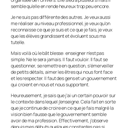
semble qu’elle en rende heureux trop peu encore.
Je ne suis pas différente des autres. Je veux aussi
me réaliser au niveau professionnel, je veux qu’on
reconnaisse ce que je suis et ce que je fais, je veux
que les élèves grandissent et évoluent sous ma
tutelle.
Mais voilà où le bât blesse: enseigner n’est pas
simple. Ne le sera jamais. Il faut vouloir. Il faut se
questionner, se remettre en question, s’émerveiller
de petits détails, aimer les êtres qui nous font face
et les respecter. Il faut des gens et un gouvernement
qui croient en nous et nous supportent.
Heureusement, je sais que j’ai un certain pouvoir sur
le contexte dans lequel j’enseigne. Cela fait en sorte
que je continue de croire en ce que je fais malgré la
vision bien fausse que le gouvernement semble
avoir de ma profession. Effectivement, j’observe
depuis mes débuts quelques constantes pas si