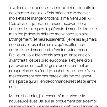
« Ne leur laisse aucune chance au début sinon ils te
goberont tout cru! », « Sois méchante le premier
mois et ils te mangeront dans la main ensuite! »…
Ces phrases, je les ai entendues souvent de la
bouche de collègues à qui j’avais demandé de quelle
manière je devrais débuter mon année scolaire.
Étrangement (et heureusement!), je ne les ai jamais
écoutées, refusant de croire qu’installer mon
autorité me demanderait d’avoir un air grognon!
D’ailleurs, voilà bientôt dix ans que j’enseigne en
ayant fait fi de ces précieux conseils et je ne crois
pas avoir de difficulté à gérer adéquatement un
groupe classe. Au fond, je souhaite que mes élèves
me respectent non pas parce qu’ils me craignent
mais parce qu’un lien de confiance s’est établi entre
nous.
Mercredi dernier, j’ai rencontré mes vingt-six
nouveaux élèves! Je leur ai longuement parlé de moi,
de mes intérêts, de mes valeurs, de l’importance que