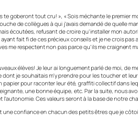
s te goberont tout cru! », « Sois méchante le premier mo
bouche de collègues à qui j’avais demandé de quelle man
mais écoutées, refusant de croire qu’installer mon autor
n ayant fait fi de ces précieux conseils et je ne crois pa
ves me respectent non pas parce qu’ils me craignent mai
ouveaux élèves! Je leur ai longuement parlé de moi, de m
re dont je souhaitais m’y prendre pour les toucher et leur
pier pour raconter leur été, graffiti collectif dans leq
gnante, une bonne équipe, etc. Par la suite, nous avons
 et l’autonomie. Ces valeurs seront à la base de notre ch
 et une confiance en chacun des petits êtres que je côt