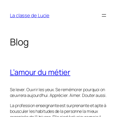
Aller
au
La classe de Lucie
contenu
Blog
L’amour du métier
Se lever. Ouvrir les yeux. Se remémorer pourquoi on
œuvrera aujourd’hui. Apprécier. Aimer. Douter aussi.
La profession enseignante est surprenante et apte à
bousculer les habitudes de la personne la mieux
organisée de l’Univers. Elle sied à plusieurs mais il