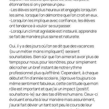
étonnantes si on y pense un peu:
-Les élèves sont plus heureux et engagés lorsqu’on
les aime, lorsque l’on démontre que l’on croit en eux.
-Lorsqu’on les implique avec confiance, les élèves
ont tendance à vouloir se surpasser.
-Lorsqu’un climat agréable est instauré, apprendre
se fait de manière plus saine et naturelle.
Oui, il y a des jours où l’on se dit que des vacances
(ou un métier moins impliquant) seraient
souhaitables. Bien sûr que l’on aimerait avoir plus de
temps pour nous, pour les nôtres, pour simplement
décrocher un bref instant de notre rythme
professionnel plus qu’effréné. Cependant, à chaque
début et fin d’année scolaire, j’éprouve toujours ce
même sentiment fabuleux, cette certitude que mon
rôle est important et que j’ai un impact (positif,
souhaitons-le) sur des tas d’êtres humains. Ceux-ci
évoluent ensuite à leur manière mais assurément,
j’aurai fait dévier un tant soit peu le cours de leur