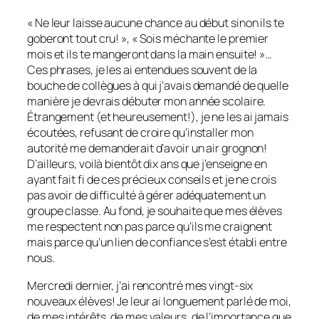
« Ne leur laisse aucune chance au début sinon ils te
goberont tout cru! », « Sois méchante le premier
mois et ils te mangeront dans la main ensuite! »…
Ces phrases, je les ai entendues souvent de la
bouche de collègues à qui j’avais demandé de quelle
manière je devrais débuter mon année scolaire.
Étrangement (et heureusement!), je ne les ai jamais
écoutées, refusant de croire qu’installer mon
autorité me demanderait d’avoir un air grognon!
D’ailleurs, voilà bientôt dix ans que j’enseigne en
ayant fait fi de ces précieux conseils et je ne crois
pas avoir de difficulté à gérer adéquatement un
groupe classe. Au fond, je souhaite que mes élèves
me respectent non pas parce qu’ils me craignent
mais parce qu’un lien de confiance s’est établi entre
nous.
Mercredi dernier, j’ai rencontré mes vingt-six
nouveaux élèves! Je leur ai longuement parlé de moi,
de mes intérêts, de mes valeurs, de l’importance que