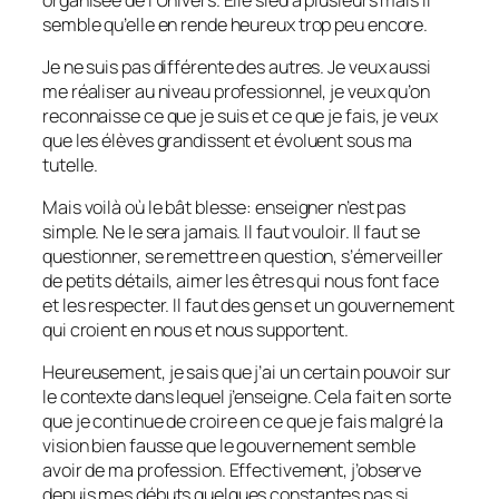
semble qu’elle en rende heureux trop peu encore.
Je ne suis pas différente des autres. Je veux aussi
me réaliser au niveau professionnel, je veux qu’on
reconnaisse ce que je suis et ce que je fais, je veux
que les élèves grandissent et évoluent sous ma
tutelle.
Mais voilà où le bât blesse: enseigner n’est pas
simple. Ne le sera jamais. Il faut vouloir. Il faut se
questionner, se remettre en question, s’émerveiller
de petits détails, aimer les êtres qui nous font face
et les respecter. Il faut des gens et un gouvernement
qui croient en nous et nous supportent.
Heureusement, je sais que j’ai un certain pouvoir sur
le contexte dans lequel j’enseigne. Cela fait en sorte
que je continue de croire en ce que je fais malgré la
vision bien fausse que le gouvernement semble
avoir de ma profession. Effectivement, j’observe
depuis mes débuts quelques constantes pas si