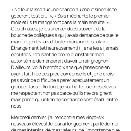
« Ne leur laisse aucune chance au début sinon ils te
goberont tout cru! », « Sois méchante le premier
mois et ils te mangeront dans la main ensuite! »…
Ces phrases, je les ai entendues souvent de la
bouche de collègues à qui j’avais demandé de quelle
manière je devrais débuter mon année scolaire.
Étrangement (et heureusement!), je ne les ai jamais
écoutées, refusant de croire qu’installer mon
autorité me demanderait d’avoir un air grognon!
D’ailleurs, voilà bientôt dix ans que j’enseigne en
ayant fait fi de ces précieux conseils et je ne crois
pas avoir de difficulté à gérer adéquatement un
groupe classe. Au fond, je souhaite que mes élèves
me respectent non pas parce qu’ils me craignent
mais parce qu’un lien de confiance s’est établi entre
nous.
Mercredi dernier, j’ai rencontré mes vingt-six
nouveaux élèves! Je leur ai longuement parlé de moi,
de mes intérêts, de mes valeurs, de l’importance que