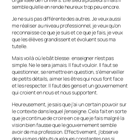
semble qu’elle en rende heureux trop peu encore.
Je ne suis pas différente des autres. Je veux aussi
me réaliser au niveau professionnel, je veux qu’on
reconnaisse ce que je suis et ce que je fais, je veux
que les élèves grandissent et évoluent sous ma
tutelle.
Mais voilà où le bât blesse: enseigner n’est pas
simple. Ne le sera jamais. Il faut vouloir. Il faut se
questionner, se remettre en question, s’émerveiller
de petits détails, aimer les êtres qui nous font face
et les respecter. Il faut des gens et un gouvernement
qui croient en nous et nous supportent.
Heureusement, je sais que j’ai un certain pouvoir sur
le contexte dans lequel j’enseigne. Cela fait en sorte
que je continue de croire en ce que je fais malgré la
vision bien fausse que le gouvernement semble
avoir de ma profession. Effectivement, j’observe
depuis mes débuts quelques constantes pas si