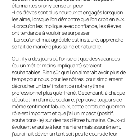
étonnantes si on y pense un peu:
-Les élèves sont plus heureux et engagés lorsqu’on
les aime, lorsque l’on démontre que l’on croit en eux.
-Lorsqu’on les implique avec confiance, les élèves
ont tendance à vouloir se surpasser.
-Lorsqu’un climat agréable est instauré, apprendre
se fait de manière plus saine et naturelle.
Oui, il y a des jours où l’on se dit que des vacances
(ou un métier moins impliquant) seraient
souhaitables. Bien sûr que l’on aimerait avoir plus de
temps pour nous, pour les nôtres, pour simplement
décrocher un bref instant de notre rythme
professionnel plus qu’effréné. Cependant, à chaque
début et fin d’année scolaire, j’éprouve toujours ce
même sentiment fabuleux, cette certitude que mon
rôle est important et que j’ai un impact (positif,
souhaitons-le) sur des tas d’êtres humains. Ceux-ci
évoluent ensuite à leur manière mais assurément,
j’aurai fait dévier un tant soit peu le cours de leur