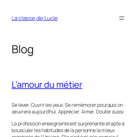
Aller
au
La classe de Lucie
contenu
Blog
L’amour du métier
Se lever. Ouvrir les yeux. Se remémorer pourquoi on
œuvrera aujourd’hui. Apprécier. Aimer. Douter aussi.
La profession enseignante est surprenante et apte à
bousculer les habitudes de la personne la mieux
organisée de l’Univers. Elle sied à plusieurs mais il