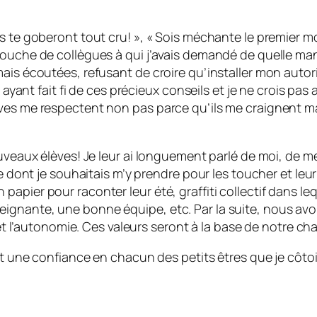
s te goberont tout cru! », « Sois méchante le premier mo
bouche de collègues à qui j’avais demandé de quelle man
mais écoutées, refusant de croire qu’installer mon autor
n ayant fait fi de ces précieux conseils et je ne crois pa
ves me respectent non pas parce qu’ils me craignent mai
ouveaux élèves! Je leur ai longuement parlé de moi, de m
re dont je souhaitais m’y prendre pour les toucher et leur
pier pour raconter leur été, graffiti collectif dans leq
gnante, une bonne équipe, etc. Par la suite, nous avons
 et l’autonomie. Ces valeurs seront à la base de notre ch
 et une confiance en chacun des petits êtres que je côt