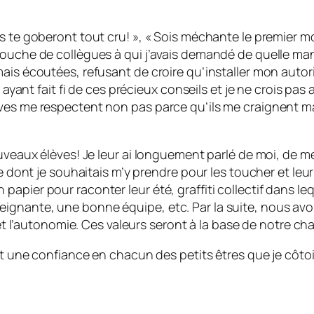
s te goberont tout cru! », « Sois méchante le premier mo
bouche de collègues à qui j’avais demandé de quelle man
mais écoutées, refusant de croire qu’installer mon autor
n ayant fait fi de ces précieux conseils et je ne crois pa
ves me respectent non pas parce qu’ils me craignent mai
ouveaux élèves! Je leur ai longuement parlé de moi, de m
re dont je souhaitais m’y prendre pour les toucher et leur
pier pour raconter leur été, graffiti collectif dans leq
gnante, une bonne équipe, etc. Par la suite, nous avons
 et l’autonomie. Ces valeurs seront à la base de notre ch
 et une confiance en chacun des petits êtres que je côt