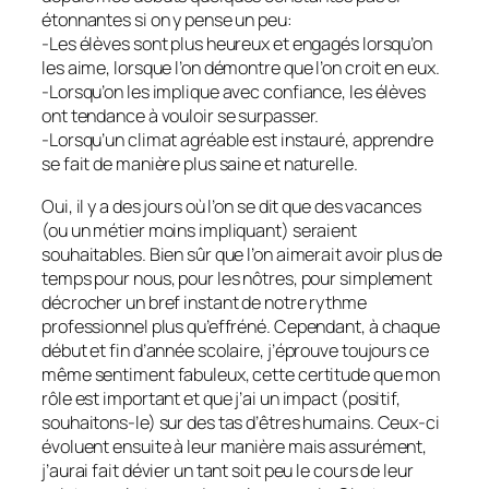
étonnantes si on y pense un peu:
-Les élèves sont plus heureux et engagés lorsqu’on
les aime, lorsque l’on démontre que l’on croit en eux.
-Lorsqu’on les implique avec confiance, les élèves
ont tendance à vouloir se surpasser.
-Lorsqu’un climat agréable est instauré, apprendre
se fait de manière plus saine et naturelle.
Oui, il y a des jours où l’on se dit que des vacances
(ou un métier moins impliquant) seraient
souhaitables. Bien sûr que l’on aimerait avoir plus de
temps pour nous, pour les nôtres, pour simplement
décrocher un bref instant de notre rythme
professionnel plus qu’effréné. Cependant, à chaque
début et fin d’année scolaire, j’éprouve toujours ce
même sentiment fabuleux, cette certitude que mon
rôle est important et que j’ai un impact (positif,
souhaitons-le) sur des tas d’êtres humains. Ceux-ci
évoluent ensuite à leur manière mais assurément,
j’aurai fait dévier un tant soit peu le cours de leur