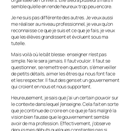
semble qu’elle en rende heureux trop peu encore.
Je ne suis pas différente des autres. Je veux aussi
me réaliser au niveau professionnel, je veux qu’on
reconnaisse ce que je suis et ce que je fais, je veux
que les élèves grandissent et évoluent sous ma
tutelle.
Mais voilà où le bât blesse: enseigner n’est pas
simple. Ne le sera jamais. Il faut vouloir. Il faut se
questionner, se remettre en question, s’émerveiller
de petits détails, aimer les êtres qui nous font face
et les respecter. Il faut des gens et un gouvernement
qui croient en nous et nous supportent.
Heureusement, je sais que j’ai un certain pouvoir sur
le contexte dans lequel j’enseigne. Cela fait en sorte
que je continue de croire en ce que je fais malgré la
vision bien fausse que le gouvernement semble
avoir de ma profession. Effectivement, j’observe
depuis mes débuts quelques constantes pas si