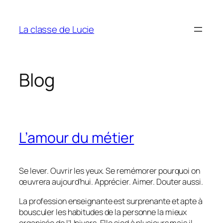
Aller
au
La classe de Lucie
contenu
Blog
L’amour du métier
Se lever. Ouvrir les yeux. Se remémorer pourquoi on
œuvrera aujourd’hui. Apprécier. Aimer. Douter aussi.
La profession enseignante est surprenante et apte à
bousculer les habitudes de la personne la mieux
organisée de l’Univers. Elle sied à plusieurs mais il