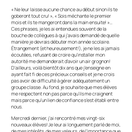
« Ne leur laisse aucune chance au début sinon ils te
goberont tout cru! », « Sois méchante le premier
mois et ils te mangeront dans la main ensuite! »…
Ces phrases, je les ai entendues souvent de la
bouche de collègues à qui j’avais demandé de quelle
manière je devrais débuter mon année scolaire.
Étrangement (et heureusement!), je ne les ai jamais
écoutées, refusant de croire qu’installer mon
autorité me demanderait d’avoir un air grognon!
D’ailleurs, voilà bientôt dix ans que j’enseigne en
ayant fait fi de ces précieux conseils et je ne crois
pas avoir de difficulté à gérer adéquatement un
groupe classe. Au fond, je souhaite que mes élèves
me respectent non pas parce qu’ils me craignent
mais parce qu’un lien de confiance s’est établi entre
nous.
Mercredi dernier, j’ai rencontré mes vingt-six
nouveaux élèves! Je leur ai longuement parlé de moi,
de mes intérêts, de mes valeurs, de l’importance que