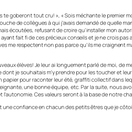
s te goberont tout cru! », « Sois méchante le premier mo
bouche de collègues à qui j’avais demandé de quelle man
mais écoutées, refusant de croire qu’installer mon autor
n ayant fait fi de ces précieux conseils et je ne crois pa
ves me respectent non pas parce qu’ils me craignent mai
ouveaux élèves! Je leur ai longuement parlé de moi, de m
re dont je souhaitais m’y prendre pour les toucher et leur
pier pour raconter leur été, graffiti collectif dans leq
gnante, une bonne équipe, etc. Par la suite, nous avons
 et l’autonomie. Ces valeurs seront à la base de notre ch
 et une confiance en chacun des petits êtres que je côt