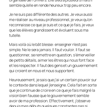
semble qu’elle en rende heureux trop peu encore.
Je ne suis pas différente des autres. Je veux aussi
me réaliser au niveau professionnel, je veux qu’on
reconnaisse ce que je suis et ce que je fais, je veux
que les élèves grandissent et évoluent sous ma
tutelle.
Mais voilà où le bât blesse: enseigner n’est pas
simple. Ne le sera jamais. Il faut vouloir. Il faut se
questionner, se remettre en question, s’émerveiller
de petits détails, aimer les êtres qui nous font face
et les respecter. Il faut des gens et un gouvernement
qui croient en nous et nous supportent.
Heureusement, je sais que j’ai un certain pouvoir sur
le contexte dans lequel j’enseigne. Cela fait en sorte
que je continue de croire en ce que je fais malgré la
vision bien fausse que le gouvernement semble
avoir de ma profession. Effectivement, j’observe
depuis mes débuts quelques constantes pas si