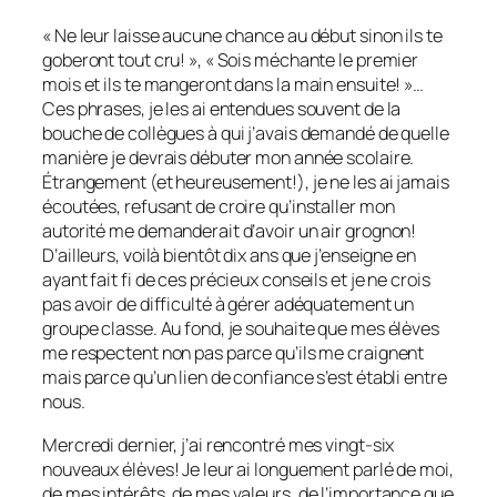
« Ne leur laisse aucune chance au début sinon ils te
goberont tout cru! », « Sois méchante le premier
mois et ils te mangeront dans la main ensuite! »…
Ces phrases, je les ai entendues souvent de la
bouche de collègues à qui j’avais demandé de quelle
manière je devrais débuter mon année scolaire.
Étrangement (et heureusement!), je ne les ai jamais
écoutées, refusant de croire qu’installer mon
autorité me demanderait d’avoir un air grognon!
D’ailleurs, voilà bientôt dix ans que j’enseigne en
ayant fait fi de ces précieux conseils et je ne crois
pas avoir de difficulté à gérer adéquatement un
groupe classe. Au fond, je souhaite que mes élèves
me respectent non pas parce qu’ils me craignent
mais parce qu’un lien de confiance s’est établi entre
nous.
Mercredi dernier, j’ai rencontré mes vingt-six
nouveaux élèves! Je leur ai longuement parlé de moi,
de mes intérêts, de mes valeurs, de l’importance que