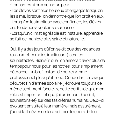
étonnantes si on y pense un peu:
-Les élèves sont plus heureux et engagés lorsqu’on
les aime, lorsque l’on démontre que l’on croit en eux.
-Lorsqu’on les implique avec confiance, les élèves
ont tendance à vouloir se surpasser.
-Lorsqu’un climat agréable est instauré, apprendre
se fait de manière plus saine et naturelle.
Oui, il y a des jours où l’on se dit que des vacances
(ou un métier moins impliquant) seraient
souhaitables. Bien sûr que l’on aimerait avoir plus de
temps pour nous, pour les nôtres, pour simplement
décrocher un bref instant de notre rythme
professionnel plus qu’effréné. Cependant, à chaque
début et fin d’année scolaire, j’éprouve toujours ce
même sentiment fabuleux, cette certitude que mon
rôle est important et que j’ai un impact (positif,
souhaitons-le) sur des tas d’êtres humains. Ceux-ci
évoluent ensuite à leur manière mais assurément,
j’aurai fait dévier un tant soit peu le cours de leur