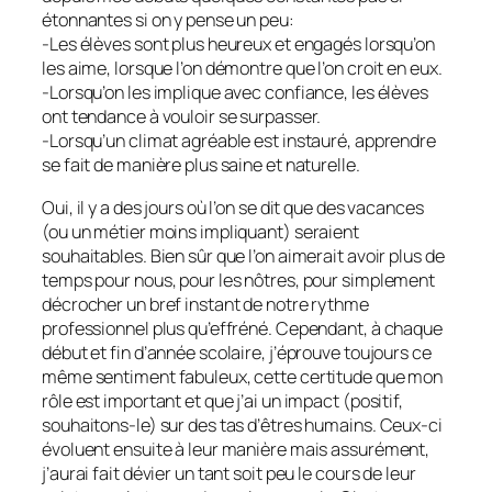
étonnantes si on y pense un peu:
-Les élèves sont plus heureux et engagés lorsqu’on
les aime, lorsque l’on démontre que l’on croit en eux.
-Lorsqu’on les implique avec confiance, les élèves
ont tendance à vouloir se surpasser.
-Lorsqu’un climat agréable est instauré, apprendre
se fait de manière plus saine et naturelle.
Oui, il y a des jours où l’on se dit que des vacances
(ou un métier moins impliquant) seraient
souhaitables. Bien sûr que l’on aimerait avoir plus de
temps pour nous, pour les nôtres, pour simplement
décrocher un bref instant de notre rythme
professionnel plus qu’effréné. Cependant, à chaque
début et fin d’année scolaire, j’éprouve toujours ce
même sentiment fabuleux, cette certitude que mon
rôle est important et que j’ai un impact (positif,
souhaitons-le) sur des tas d’êtres humains. Ceux-ci
évoluent ensuite à leur manière mais assurément,
j’aurai fait dévier un tant soit peu le cours de leur