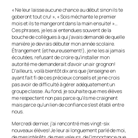
« Ne leur laisse aucune chance au début sinon ils te
goberont tout cru! », « Sois méchante le premier
mois et ils te mangeront dans la main ensuite! »…
Ces phrases, je les ai entendues souvent de la
bouche de collègues à qui j’avais demandé de quelle
manière je devrais débuter mon année scolaire.
Étrangement (et heureusement!), je ne les ai jamais
écoutées, refusant de croire qu’installer mon
autorité me demanderait d’avoir un air grognon!
D’ailleurs, voilà bientôt dix ans que j’enseigne en
ayant fait fi de ces précieux conseils et je ne crois
pas avoir de difficulté à gérer adéquatement un
groupe classe. Au fond, je souhaite que mes élèves
me respectent non pas parce qu’ils me craignent
mais parce qu’un lien de confiance s’est établi entre
nous.
Mercredi dernier, j’ai rencontré mes vingt-six
nouveaux élèves! Je leur ai longuement parlé de moi,
de mes intérêts, de mes valeurs, de l’importance que