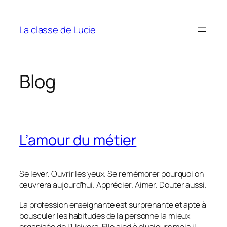
Aller
au
La classe de Lucie
contenu
Blog
L’amour du métier
Se lever. Ouvrir les yeux. Se remémorer pourquoi on
œuvrera aujourd’hui. Apprécier. Aimer. Douter aussi.
La profession enseignante est surprenante et apte à
bousculer les habitudes de la personne la mieux
organisée de l’Univers. Elle sied à plusieurs mais il