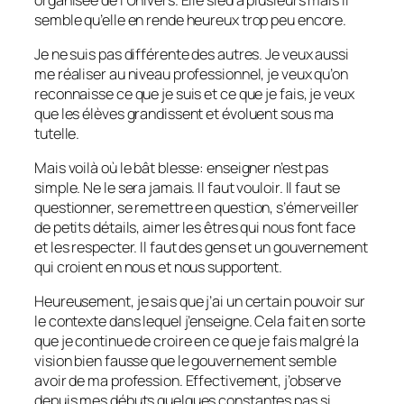
semble qu’elle en rende heureux trop peu encore.
Je ne suis pas différente des autres. Je veux aussi
me réaliser au niveau professionnel, je veux qu’on
reconnaisse ce que je suis et ce que je fais, je veux
que les élèves grandissent et évoluent sous ma
tutelle.
Mais voilà où le bât blesse: enseigner n’est pas
simple. Ne le sera jamais. Il faut vouloir. Il faut se
questionner, se remettre en question, s’émerveiller
de petits détails, aimer les êtres qui nous font face
et les respecter. Il faut des gens et un gouvernement
qui croient en nous et nous supportent.
Heureusement, je sais que j’ai un certain pouvoir sur
le contexte dans lequel j’enseigne. Cela fait en sorte
que je continue de croire en ce que je fais malgré la
vision bien fausse que le gouvernement semble
avoir de ma profession. Effectivement, j’observe
depuis mes débuts quelques constantes pas si