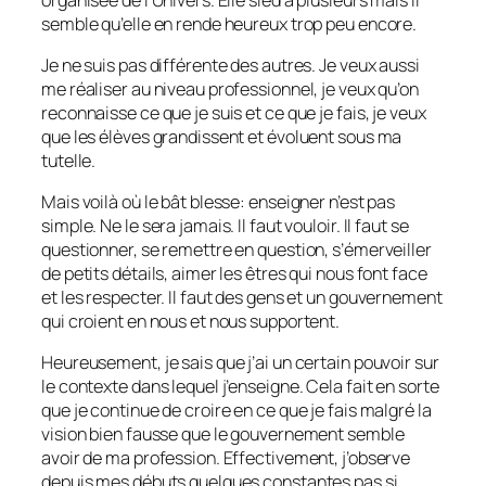
semble qu’elle en rende heureux trop peu encore.
Je ne suis pas différente des autres. Je veux aussi
me réaliser au niveau professionnel, je veux qu’on
reconnaisse ce que je suis et ce que je fais, je veux
que les élèves grandissent et évoluent sous ma
tutelle.
Mais voilà où le bât blesse: enseigner n’est pas
simple. Ne le sera jamais. Il faut vouloir. Il faut se
questionner, se remettre en question, s’émerveiller
de petits détails, aimer les êtres qui nous font face
et les respecter. Il faut des gens et un gouvernement
qui croient en nous et nous supportent.
Heureusement, je sais que j’ai un certain pouvoir sur
le contexte dans lequel j’enseigne. Cela fait en sorte
que je continue de croire en ce que je fais malgré la
vision bien fausse que le gouvernement semble
avoir de ma profession. Effectivement, j’observe
depuis mes débuts quelques constantes pas si