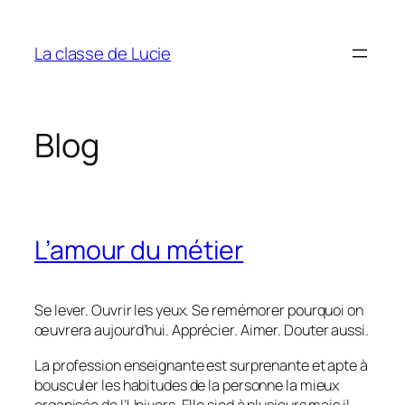
Aller
au
La classe de Lucie
contenu
Blog
L’amour du métier
Se lever. Ouvrir les yeux. Se remémorer pourquoi on
œuvrera aujourd’hui. Apprécier. Aimer. Douter aussi.
La profession enseignante est surprenante et apte à
bousculer les habitudes de la personne la mieux
organisée de l’Univers. Elle sied à plusieurs mais il