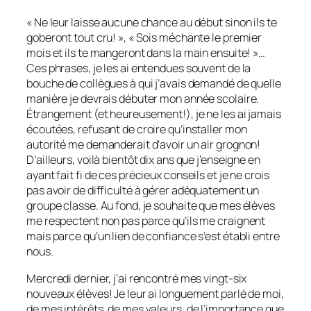
« Ne leur laisse aucune chance au début sinon ils te
goberont tout cru! », « Sois méchante le premier
mois et ils te mangeront dans la main ensuite! »…
Ces phrases, je les ai entendues souvent de la
bouche de collègues à qui j’avais demandé de quelle
manière je devrais débuter mon année scolaire.
Étrangement (et heureusement!), je ne les ai jamais
écoutées, refusant de croire qu’installer mon
autorité me demanderait d’avoir un air grognon!
D’ailleurs, voilà bientôt dix ans que j’enseigne en
ayant fait fi de ces précieux conseils et je ne crois
pas avoir de difficulté à gérer adéquatement un
groupe classe. Au fond, je souhaite que mes élèves
me respectent non pas parce qu’ils me craignent
mais parce qu’un lien de confiance s’est établi entre
nous.
Mercredi dernier, j’ai rencontré mes vingt-six
nouveaux élèves! Je leur ai longuement parlé de moi,
de mes intérêts, de mes valeurs, de l’importance que