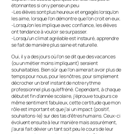
étonnantes si on y pense un peu:
-Les élèves sont plus heureux et engagés lorsqu’on
les aime, lorsque l’on démontre que l’on croit en eux.
-Lorsqu’on les implique avec confiance, les élèves
ont tendance à vouloir se surpasser.
-Lorsqu’un climat agréable est instauré, apprendre
se fait de manière plus saine et naturelle.
Oui, il y a des jours où l’on se dit que des vacances
(ou un métier moins impliquant) seraient
souhaitables. Bien sûr que l’on aimerait avoir plus de
temps pour nous, pour les nôtres, pour simplement
décrocher un bref instant de notre rythme
professionnel plus qu’effréné. Cependant, à chaque
début et fin d’année scolaire, j’éprouve toujours ce
même sentiment fabuleux, cette certitude que mon
rôle est important et que j’ai un impact (positif,
souhaitons-le) sur des tas d’êtres humains. Ceux-ci
évoluent ensuite à leur manière mais assurément,
j’aurai fait dévier un tant soit peu le cours de leur