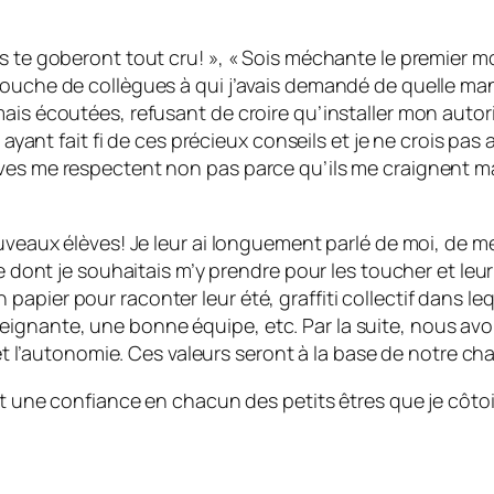
s te goberont tout cru! », « Sois méchante le premier mo
bouche de collègues à qui j’avais demandé de quelle man
mais écoutées, refusant de croire qu’installer mon autor
n ayant fait fi de ces précieux conseils et je ne crois pa
ves me respectent non pas parce qu’ils me craignent mai
ouveaux élèves! Je leur ai longuement parlé de moi, de m
re dont je souhaitais m’y prendre pour les toucher et leur
pier pour raconter leur été, graffiti collectif dans leq
gnante, une bonne équipe, etc. Par la suite, nous avons
 et l’autonomie. Ces valeurs seront à la base de notre ch
 et une confiance en chacun des petits êtres que je côt