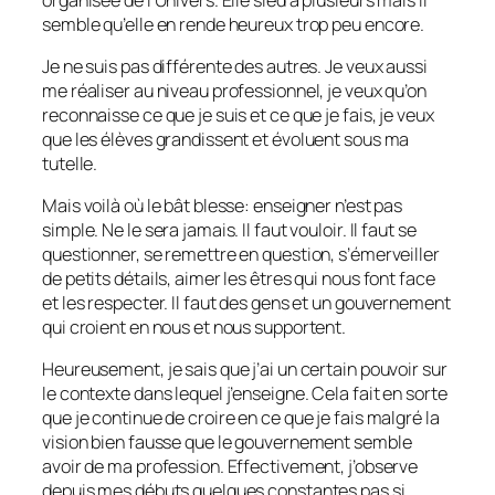
semble qu’elle en rende heureux trop peu encore.
Je ne suis pas différente des autres. Je veux aussi
me réaliser au niveau professionnel, je veux qu’on
reconnaisse ce que je suis et ce que je fais, je veux
que les élèves grandissent et évoluent sous ma
tutelle.
Mais voilà où le bât blesse: enseigner n’est pas
simple. Ne le sera jamais. Il faut vouloir. Il faut se
questionner, se remettre en question, s’émerveiller
de petits détails, aimer les êtres qui nous font face
et les respecter. Il faut des gens et un gouvernement
qui croient en nous et nous supportent.
Heureusement, je sais que j’ai un certain pouvoir sur
le contexte dans lequel j’enseigne. Cela fait en sorte
que je continue de croire en ce que je fais malgré la
vision bien fausse que le gouvernement semble
avoir de ma profession. Effectivement, j’observe
depuis mes débuts quelques constantes pas si