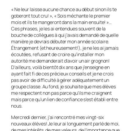
« Ne leur laisse aucune chance au début sinon ils te
goberont tout cru! », « Sois méchante le premier
mois et ils te mangeront dans la main ensuite! »…
Ces phrases, je les ai entendues souvent de la
bouche de collègues à qui j’avais demandé de quelle
manière je devrais débuter mon année scolaire.
Étrangement (et heureusement!), je ne les ai jamais
écoutées, refusant de croire qu’installer mon
autorité me demanderait d’avoir un air grognon!
D’ailleurs, voilà bientôt dix ans que j’enseigne en
ayant fait fi de ces précieux conseils et je ne crois
pas avoir de difficulté à gérer adéquatement un
groupe classe. Au fond, je souhaite que mes élèves
me respectent non pas parce qu’ils me craignent
mais parce qu’un lien de confiance s’est établi entre
nous.
Mercredi dernier, j’ai rencontré mes vingt-six
nouveaux élèves! Je leur ai longuement parlé de moi,
de mes intérêts, de mes valeurs, de l’importance que