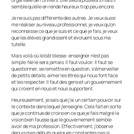
semble qu’elle en rende heureux trop peu encore.
Je ne suis pas différente des autres. Je veux aussi
me réaliser au niveau professionnel, je veux qu’on
reconnaisse ce que je suis et ce que je fais, je veux
que les élèves grandissent et évoluent sous ma
tutelle.
Mais voilà où le bât blesse: enseigner n’est pas
simple. Ne le sera jamais. Il faut vouloir. Il faut se
questionner, se remettre en question, s’émerveiller
de petits détails, aimer les êtres qui nous font face
et les respecter. Il faut des gens et un gouvernement
qui croient en nous et nous supportent.
Heureusement, je sais que j’ai un certain pouvoir sur
le contexte dans lequel j’enseigne. Cela fait en sorte
que je continue de croire en ce que je fais malgré la
vision bien fausse que le gouvernement semble
avoir de ma profession. Effectivement, j’observe
depuis mes débuts quelques constantes pas si