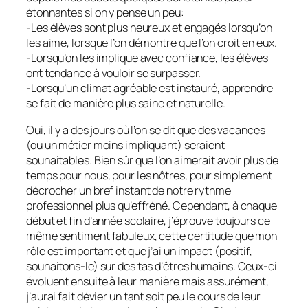
étonnantes si on y pense un peu:
-Les élèves sont plus heureux et engagés lorsqu’on
les aime, lorsque l’on démontre que l’on croit en eux.
-Lorsqu’on les implique avec confiance, les élèves
ont tendance à vouloir se surpasser.
-Lorsqu’un climat agréable est instauré, apprendre
se fait de manière plus saine et naturelle.
Oui, il y a des jours où l’on se dit que des vacances
(ou un métier moins impliquant) seraient
souhaitables. Bien sûr que l’on aimerait avoir plus de
temps pour nous, pour les nôtres, pour simplement
décrocher un bref instant de notre rythme
professionnel plus qu’effréné. Cependant, à chaque
début et fin d’année scolaire, j’éprouve toujours ce
même sentiment fabuleux, cette certitude que mon
rôle est important et que j’ai un impact (positif,
souhaitons-le) sur des tas d’êtres humains. Ceux-ci
évoluent ensuite à leur manière mais assurément,
j’aurai fait dévier un tant soit peu le cours de leur