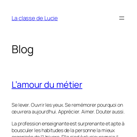
Aller
au
La classe de Lucie
contenu
Blog
L’amour du métier
Se lever. Ouvrir les yeux. Se remémorer pourquoi on
œuvrera aujourd’hui. Apprécier. Aimer. Douter aussi.
La profession enseignante est surprenante et apte à
bousculer les habitudes de la personne la mieux
organisée de l’Univers. Elle sied à plusieurs mais il