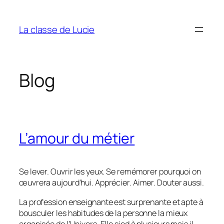
Aller
au
La classe de Lucie
contenu
Blog
L’amour du métier
Se lever. Ouvrir les yeux. Se remémorer pourquoi on
œuvrera aujourd’hui. Apprécier. Aimer. Douter aussi.
La profession enseignante est surprenante et apte à
bousculer les habitudes de la personne la mieux
organisée de l’Univers. Elle sied à plusieurs mais il