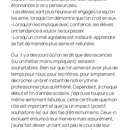
étonnantes si on y pense un peu:
-Les élèves sont plus heureux et engagés lorsqu’on
les aime, lorsque l’on démontre que l’on croit en eux.
-Lorsqu’on les implique avec confiance, les élèves
ont tendance à vouloir se surpasser.
-Lorsqu’un climat agréable est instauré, apprendre
se fait de manière plus saine et naturelle.
Oui, il y a des jours où l’on se dit que des vacances
(ou un métier moins impliquant) seraient
souhaitables. Bien sûr que l’on aimerait avoir plus de
temps pour nous, pour les nôtres, pour simplement
décrocher un bref instant de notre rythme
professionnel plus qu’effréné. Cependant, à chaque
début et fin d’année scolaire, j’éprouve toujours ce
même sentiment fabuleux, cette certitude que mon
rôle est important et que j’ai un impact (positif,
souhaitons-le) sur des tas d’êtres humains. Ceux-ci
évoluent ensuite à leur manière mais assurément,
j’aurai fait dévier un tant soit peu le cours de leur