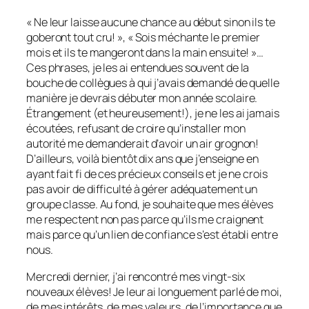
« Ne leur laisse aucune chance au début sinon ils te
goberont tout cru! », « Sois méchante le premier
mois et ils te mangeront dans la main ensuite! »…
Ces phrases, je les ai entendues souvent de la
bouche de collègues à qui j’avais demandé de quelle
manière je devrais débuter mon année scolaire.
Étrangement (et heureusement!), je ne les ai jamais
écoutées, refusant de croire qu’installer mon
autorité me demanderait d’avoir un air grognon!
D’ailleurs, voilà bientôt dix ans que j’enseigne en
ayant fait fi de ces précieux conseils et je ne crois
pas avoir de difficulté à gérer adéquatement un
groupe classe. Au fond, je souhaite que mes élèves
me respectent non pas parce qu’ils me craignent
mais parce qu’un lien de confiance s’est établi entre
nous.
Mercredi dernier, j’ai rencontré mes vingt-six
nouveaux élèves! Je leur ai longuement parlé de moi,
de mes intérêts, de mes valeurs, de l’importance que