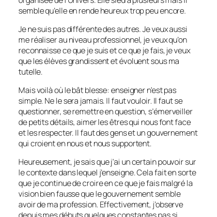
semble qu’elle en rende heureux trop peu encore.
Je ne suis pas différente des autres. Je veux aussi
me réaliser au niveau professionnel, je veux qu’on
reconnaisse ce que je suis et ce que je fais, je veux
que les élèves grandissent et évoluent sous ma
tutelle.
Mais voilà où le bât blesse: enseigner n’est pas
simple. Ne le sera jamais. Il faut vouloir. Il faut se
questionner, se remettre en question, s’émerveiller
de petits détails, aimer les êtres qui nous font face
et les respecter. Il faut des gens et un gouvernement
qui croient en nous et nous supportent.
Heureusement, je sais que j’ai un certain pouvoir sur
le contexte dans lequel j’enseigne. Cela fait en sorte
que je continue de croire en ce que je fais malgré la
vision bien fausse que le gouvernement semble
avoir de ma profession. Effectivement, j’observe
depuis mes débuts quelques constantes pas si