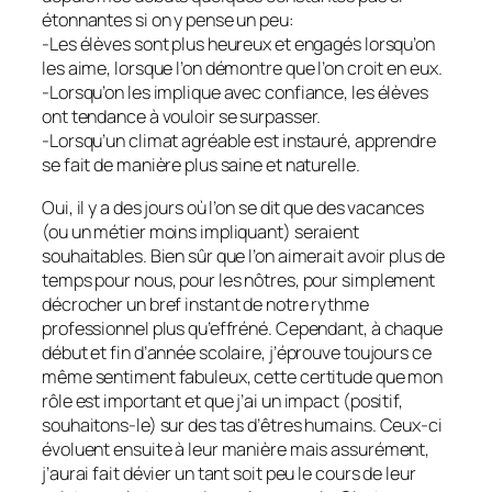
étonnantes si on y pense un peu:
-Les élèves sont plus heureux et engagés lorsqu’on
les aime, lorsque l’on démontre que l’on croit en eux.
-Lorsqu’on les implique avec confiance, les élèves
ont tendance à vouloir se surpasser.
-Lorsqu’un climat agréable est instauré, apprendre
se fait de manière plus saine et naturelle.
Oui, il y a des jours où l’on se dit que des vacances
(ou un métier moins impliquant) seraient
souhaitables. Bien sûr que l’on aimerait avoir plus de
temps pour nous, pour les nôtres, pour simplement
décrocher un bref instant de notre rythme
professionnel plus qu’effréné. Cependant, à chaque
début et fin d’année scolaire, j’éprouve toujours ce
même sentiment fabuleux, cette certitude que mon
rôle est important et que j’ai un impact (positif,
souhaitons-le) sur des tas d’êtres humains. Ceux-ci
évoluent ensuite à leur manière mais assurément,
j’aurai fait dévier un tant soit peu le cours de leur