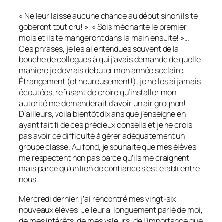
« Ne leur laisse aucune chance au début sinon ils te
goberont tout cru! », « Sois méchante le premier
mois et ils te mangeront dans la main ensuite! »…
Ces phrases, je les ai entendues souvent de la
bouche de collègues à qui j’avais demandé de quelle
manière je devrais débuter mon année scolaire.
Étrangement (et heureusement!), je ne les ai jamais
écoutées, refusant de croire qu’installer mon
autorité me demanderait d’avoir un air grognon!
D’ailleurs, voilà bientôt dix ans que j’enseigne en
ayant fait fi de ces précieux conseils et je ne crois
pas avoir de difficulté à gérer adéquatement un
groupe classe. Au fond, je souhaite que mes élèves
me respectent non pas parce qu’ils me craignent
mais parce qu’un lien de confiance s’est établi entre
nous.
Mercredi dernier, j’ai rencontré mes vingt-six
nouveaux élèves! Je leur ai longuement parlé de moi,
de mes intérêts, de mes valeurs, de l’importance que