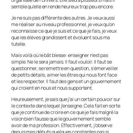
semble qu’elle en rende heureux trop peu encore.
Je ne suis pas différente des autres. Je veux aussi
me réaliser au niveau professionnel, je veux qu’on
reconnaisse ce que je suis et ce que je fais, je veux
que les élèves grandissent et évoluent sous ma
tutelle.
Mais voilà où le bât blesse: enseigner n’est pas
simple. Ne le sera jamais. Il faut vouloir. Il faut se
questionner, se remettre en question, s’émerveiller
de petits détails, aimer les êtres qui nous font face
et les respecter. Il faut des gens et un gouvernement
qui croient en nous et nous supportent.
Heureusement, je sais que j’ai un certain pouvoir sur
le contexte dans lequel j’enseigne. Cela fait en sorte
que je continue de croire en ce que je fais malgré la
vision bien fausse que le gouvernement semble
avoir de ma profession. Effectivement, j’observe
depuis mes débuts quelques constantes pas si