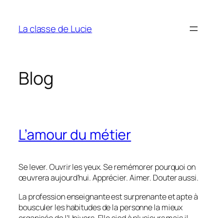
Aller
au
La classe de Lucie
contenu
Blog
L’amour du métier
Se lever. Ouvrir les yeux. Se remémorer pourquoi on
œuvrera aujourd’hui. Apprécier. Aimer. Douter aussi.
La profession enseignante est surprenante et apte à
bousculer les habitudes de la personne la mieux
organisée de l’Univers. Elle sied à plusieurs mais il