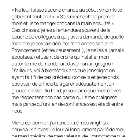
« Ne leur laisse aucune chance au début sinon ils te
goberont tout cru! », « Sois méchante le premier
mois et ils te mangeront dans la main ensuite! »…
Ces phrases, je les ai entendues souvent de la
bouche de collègues à qui j’avais demandé de quelle
manière je devrais débuter mon année scolaire.
Étrangement (et heureusement!), je ne les ai jamais
écoutées, refusant de croire qu’installer mon
autorité me demanderait d’avoir un air grognon!
D’ailleurs, voilà bientôt dix ans que j’enseigne en
ayant fait fi de ces précieux conseils et je ne crois
pas avoir de difficulté à gérer adéquatement un
groupe classe. Au fond, je souhaite que mes élèves
me respectent non pas parce qu’ils me craignent
mais parce qu’un lien de confiance s’est établi entre
nous.
Mercredi dernier, j’ai rencontré mes vingt-six
nouveaux élèves! Je leur ai longuement parlé de moi,
de mes intérêts, de mes valeurs, de l’importance que