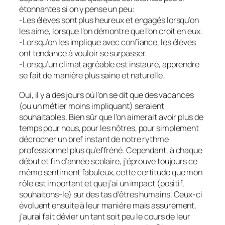
étonnantes si on y pense un peu:
-Les élèves sont plus heureux et engagés lorsqu’on
les aime, lorsque l’on démontre que l’on croit en eux.
-Lorsqu’on les implique avec confiance, les élèves
ont tendance à vouloir se surpasser.
-Lorsqu’un climat agréable est instauré, apprendre
se fait de manière plus saine et naturelle.
Oui, il y a des jours où l’on se dit que des vacances
(ou un métier moins impliquant) seraient
souhaitables. Bien sûr que l’on aimerait avoir plus de
temps pour nous, pour les nôtres, pour simplement
décrocher un bref instant de notre rythme
professionnel plus qu’effréné. Cependant, à chaque
début et fin d’année scolaire, j’éprouve toujours ce
même sentiment fabuleux, cette certitude que mon
rôle est important et que j’ai un impact (positif,
souhaitons-le) sur des tas d’êtres humains. Ceux-ci
évoluent ensuite à leur manière mais assurément,
j’aurai fait dévier un tant soit peu le cours de leur