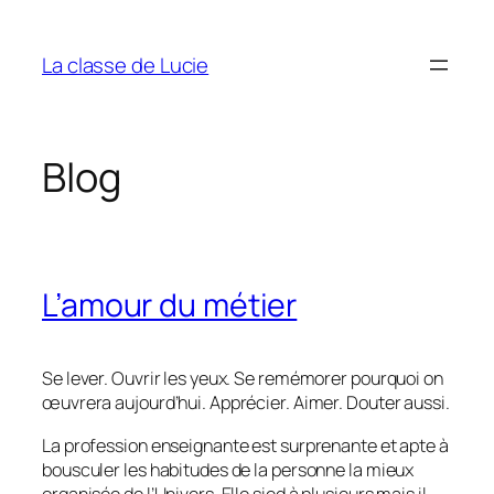
Aller
au
La classe de Lucie
contenu
Blog
L’amour du métier
Se lever. Ouvrir les yeux. Se remémorer pourquoi on
œuvrera aujourd’hui. Apprécier. Aimer. Douter aussi.
La profession enseignante est surprenante et apte à
bousculer les habitudes de la personne la mieux
organisée de l’Univers. Elle sied à plusieurs mais il