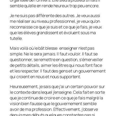
semble qu’elle en rende heureux trop peu encore.
Je ne suis pas différente des autres. Je veux aussi
me réaliser au niveau professionnel, je veux qu’on
reconnaisse ce que je suis et ce que je fais, je veux
que les élèves grandissent et évoluent sous ma
tutelle.
Mais voilà où le bât blesse: enseigner n’est pas
simple. Ne le sera jamais. Il faut vouloir. Il faut se
questionner, se remettre en question, s’émerveiller
de petits détails, aimer les êtres qui nous font face
et les respecter. Il faut des gens et un gouvernement
qui croient en nous et nous supportent.
Heureusement, je sais que j’ai un certain pouvoir sur
le contexte dans lequel j’enseigne. Cela fait en sorte
que je continue de croire en ce que je fais malgré la
vision bien fausse que le gouvernement semble
avoir de ma profession. Effectivement, j’observe
depuis mes débuts quelques constantes pas si