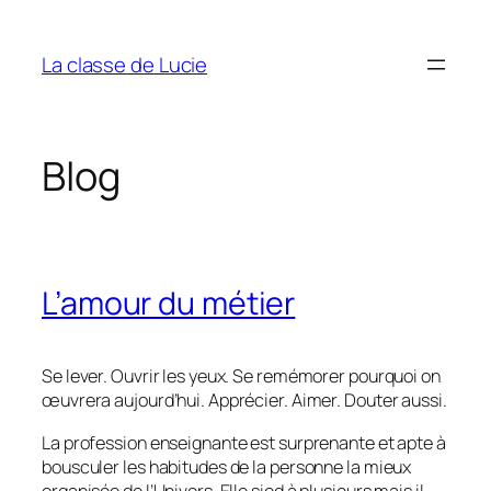
Aller
au
La classe de Lucie
contenu
Blog
L’amour du métier
Se lever. Ouvrir les yeux. Se remémorer pourquoi on
œuvrera aujourd’hui. Apprécier. Aimer. Douter aussi.
La profession enseignante est surprenante et apte à
bousculer les habitudes de la personne la mieux
organisée de l’Univers. Elle sied à plusieurs mais il