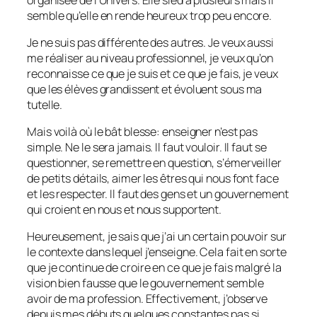
semble qu’elle en rende heureux trop peu encore.
Je ne suis pas différente des autres. Je veux aussi
me réaliser au niveau professionnel, je veux qu’on
reconnaisse ce que je suis et ce que je fais, je veux
que les élèves grandissent et évoluent sous ma
tutelle.
Mais voilà où le bât blesse: enseigner n’est pas
simple. Ne le sera jamais. Il faut vouloir. Il faut se
questionner, se remettre en question, s’émerveiller
de petits détails, aimer les êtres qui nous font face
et les respecter. Il faut des gens et un gouvernement
qui croient en nous et nous supportent.
Heureusement, je sais que j’ai un certain pouvoir sur
le contexte dans lequel j’enseigne. Cela fait en sorte
que je continue de croire en ce que je fais malgré la
vision bien fausse que le gouvernement semble
avoir de ma profession. Effectivement, j’observe
depuis mes débuts quelques constantes pas si