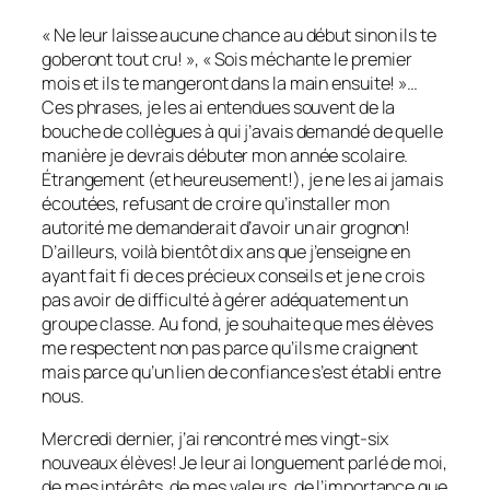
« Ne leur laisse aucune chance au début sinon ils te
goberont tout cru! », « Sois méchante le premier
mois et ils te mangeront dans la main ensuite! »…
Ces phrases, je les ai entendues souvent de la
bouche de collègues à qui j’avais demandé de quelle
manière je devrais débuter mon année scolaire.
Étrangement (et heureusement!), je ne les ai jamais
écoutées, refusant de croire qu’installer mon
autorité me demanderait d’avoir un air grognon!
D’ailleurs, voilà bientôt dix ans que j’enseigne en
ayant fait fi de ces précieux conseils et je ne crois
pas avoir de difficulté à gérer adéquatement un
groupe classe. Au fond, je souhaite que mes élèves
me respectent non pas parce qu’ils me craignent
mais parce qu’un lien de confiance s’est établi entre
nous.
Mercredi dernier, j’ai rencontré mes vingt-six
nouveaux élèves! Je leur ai longuement parlé de moi,
de mes intérêts, de mes valeurs, de l’importance que