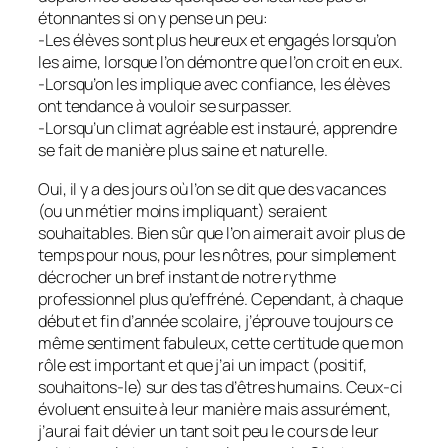
étonnantes si on y pense un peu:
-Les élèves sont plus heureux et engagés lorsqu’on
les aime, lorsque l’on démontre que l’on croit en eux.
-Lorsqu’on les implique avec confiance, les élèves
ont tendance à vouloir se surpasser.
-Lorsqu’un climat agréable est instauré, apprendre
se fait de manière plus saine et naturelle.
Oui, il y a des jours où l’on se dit que des vacances
(ou un métier moins impliquant) seraient
souhaitables. Bien sûr que l’on aimerait avoir plus de
temps pour nous, pour les nôtres, pour simplement
décrocher un bref instant de notre rythme
professionnel plus qu’effréné. Cependant, à chaque
début et fin d’année scolaire, j’éprouve toujours ce
même sentiment fabuleux, cette certitude que mon
rôle est important et que j’ai un impact (positif,
souhaitons-le) sur des tas d’êtres humains. Ceux-ci
évoluent ensuite à leur manière mais assurément,
j’aurai fait dévier un tant soit peu le cours de leur