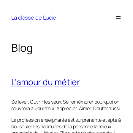
Aller
au
La classe de Lucie
contenu
Blog
L’amour du métier
Se lever. Ouvrir les yeux. Se remémorer pourquoi on
œuvrera aujourd’hui. Apprécier. Aimer. Douter aussi.
La profession enseignante est surprenante et apte à
bousculer les habitudes de la personne la mieux
organisée de l’Univers. Elle sied à plusieurs mais il