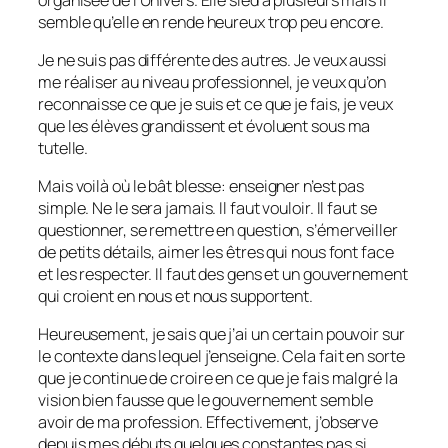
semble qu’elle en rende heureux trop peu encore.
Je ne suis pas différente des autres. Je veux aussi
me réaliser au niveau professionnel, je veux qu’on
reconnaisse ce que je suis et ce que je fais, je veux
que les élèves grandissent et évoluent sous ma
tutelle.
Mais voilà où le bât blesse: enseigner n’est pas
simple. Ne le sera jamais. Il faut vouloir. Il faut se
questionner, se remettre en question, s’émerveiller
de petits détails, aimer les êtres qui nous font face
et les respecter. Il faut des gens et un gouvernement
qui croient en nous et nous supportent.
Heureusement, je sais que j’ai un certain pouvoir sur
le contexte dans lequel j’enseigne. Cela fait en sorte
que je continue de croire en ce que je fais malgré la
vision bien fausse que le gouvernement semble
avoir de ma profession. Effectivement, j’observe
depuis mes débuts quelques constantes pas si