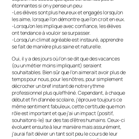
étonnantes si on y pense un peu:
-Les élèves sont plus heureux et engagés lorsqu’on
les aime, lorsque l’on démontre que l’on croit en eux.
-Lorsqu’on les implique avec confiance, les élèves
ont tendance à vouloir se surpasser.
-Lorsqu’un climat agréable est instauré, apprendre
se fait de manière plus saine et naturelle.
Oui, il y a des jours où l’on se dit que des vacances
(ou un métier moins impliquant) seraient
souhaitables. Bien sûr que l’on aimerait avoir plus de
temps pour nous, pour les nôtres, pour simplement
décrocher un bref instant de notre rythme
professionnel plus qu’effréné. Cependant, à chaque
début et fin d’année scolaire, j’éprouve toujours ce
même sentiment fabuleux, cette certitude que mon
rôle est important et que j’ai un impact (positif,
souhaitons-le) sur des tas d’êtres humains. Ceux-ci
évoluent ensuite à leur manière mais assurément,
j’aurai fait dévier un tant soit peu le cours de leur