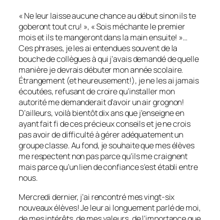
« Ne leur laisse aucune chance au début sinon ils te
goberont tout cru! », « Sois méchante le premier
mois et ils te mangeront dans la main ensuite! »…
Ces phrases, je les ai entendues souvent de la
bouche de collègues à qui j’avais demandé de quelle
manière je devrais débuter mon année scolaire.
Étrangement (et heureusement!), je ne les ai jamais
écoutées, refusant de croire qu’installer mon
autorité me demanderait d’avoir un air grognon!
D’ailleurs, voilà bientôt dix ans que j’enseigne en
ayant fait fi de ces précieux conseils et je ne crois
pas avoir de difficulté à gérer adéquatement un
groupe classe. Au fond, je souhaite que mes élèves
me respectent non pas parce qu’ils me craignent
mais parce qu’un lien de confiance s’est établi entre
nous.
Mercredi dernier, j’ai rencontré mes vingt-six
nouveaux élèves! Je leur ai longuement parlé de moi,
de mes intérêts, de mes valeurs, de l’importance que