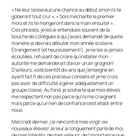
« Ne leur laisse aucune chance au début sinon ils te
goberont tout cru! », « Sois méchante le premier
mois et ils te mangeront dans la main ensuite! »…
Ces phrases, je les ai entendues souvent de la
bouche de collègues à qui j’avais demandé de quelle
manière je devrais débuter mon année scolaire.
Étrangement (et heureusement!), je ne les ai jamais
écoutées, refusant de croire qu’installer mon
autorité me demanderait d’avoir un air grognon!
D’ailleurs, voilà bientôt dix ans que j’enseigne en
ayant fait fi de ces précieux conseils et je ne crois
pas avoir de difficulté à gérer adéquatement un
groupe classe. Au fond, je souhaite que mes élèves
me respectent non pas parce qu’ils me craignent
mais parce qu’un lien de confiance s’est établi entre
nous.
Mercredi dernier, j’ai rencontré mes vingt-six
nouveaux élèves! Je leur ai longuement parlé de moi,
de mes intérêts, de mes valeurs, de l’importance que