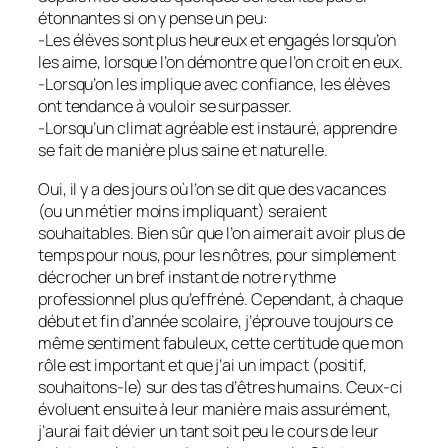
étonnantes si on y pense un peu:
-Les élèves sont plus heureux et engagés lorsqu’on
les aime, lorsque l’on démontre que l’on croit en eux.
-Lorsqu’on les implique avec confiance, les élèves
ont tendance à vouloir se surpasser.
-Lorsqu’un climat agréable est instauré, apprendre
se fait de manière plus saine et naturelle.
Oui, il y a des jours où l’on se dit que des vacances
(ou un métier moins impliquant) seraient
souhaitables. Bien sûr que l’on aimerait avoir plus de
temps pour nous, pour les nôtres, pour simplement
décrocher un bref instant de notre rythme
professionnel plus qu’effréné. Cependant, à chaque
début et fin d’année scolaire, j’éprouve toujours ce
même sentiment fabuleux, cette certitude que mon
rôle est important et que j’ai un impact (positif,
souhaitons-le) sur des tas d’êtres humains. Ceux-ci
évoluent ensuite à leur manière mais assurément,
j’aurai fait dévier un tant soit peu le cours de leur