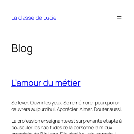
Aller
au
La classe de Lucie
contenu
Blog
L’amour du métier
Se lever. Ouvrir les yeux. Se remémorer pourquoi on
œuvrera aujourd’hui. Apprécier. Aimer. Douter aussi.
La profession enseignante est surprenante et apte à
bousculer les habitudes de la personne la mieux
organisée de l’Univers. Elle sied à plusieurs mais il