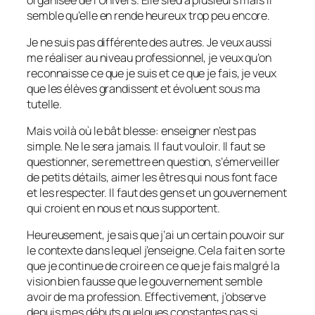
semble qu’elle en rende heureux trop peu encore.
Je ne suis pas différente des autres. Je veux aussi
me réaliser au niveau professionnel, je veux qu’on
reconnaisse ce que je suis et ce que je fais, je veux
que les élèves grandissent et évoluent sous ma
tutelle.
Mais voilà où le bât blesse: enseigner n’est pas
simple. Ne le sera jamais. Il faut vouloir. Il faut se
questionner, se remettre en question, s’émerveiller
de petits détails, aimer les êtres qui nous font face
et les respecter. Il faut des gens et un gouvernement
qui croient en nous et nous supportent.
Heureusement, je sais que j’ai un certain pouvoir sur
le contexte dans lequel j’enseigne. Cela fait en sorte
que je continue de croire en ce que je fais malgré la
vision bien fausse que le gouvernement semble
avoir de ma profession. Effectivement, j’observe
depuis mes débuts quelques constantes pas si