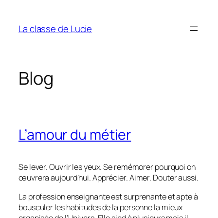
Aller
au
La classe de Lucie
contenu
Blog
L’amour du métier
Se lever. Ouvrir les yeux. Se remémorer pourquoi on
œuvrera aujourd’hui. Apprécier. Aimer. Douter aussi.
La profession enseignante est surprenante et apte à
bousculer les habitudes de la personne la mieux
organisée de l’Univers. Elle sied à plusieurs mais il