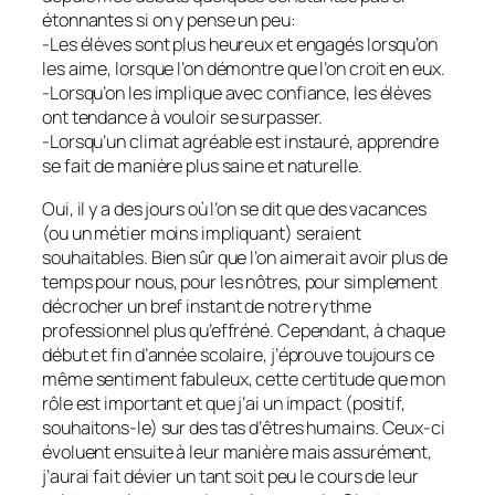
étonnantes si on y pense un peu:
-Les élèves sont plus heureux et engagés lorsqu’on
les aime, lorsque l’on démontre que l’on croit en eux.
-Lorsqu’on les implique avec confiance, les élèves
ont tendance à vouloir se surpasser.
-Lorsqu’un climat agréable est instauré, apprendre
se fait de manière plus saine et naturelle.
Oui, il y a des jours où l’on se dit que des vacances
(ou un métier moins impliquant) seraient
souhaitables. Bien sûr que l’on aimerait avoir plus de
temps pour nous, pour les nôtres, pour simplement
décrocher un bref instant de notre rythme
professionnel plus qu’effréné. Cependant, à chaque
début et fin d’année scolaire, j’éprouve toujours ce
même sentiment fabuleux, cette certitude que mon
rôle est important et que j’ai un impact (positif,
souhaitons-le) sur des tas d’êtres humains. Ceux-ci
évoluent ensuite à leur manière mais assurément,
j’aurai fait dévier un tant soit peu le cours de leur