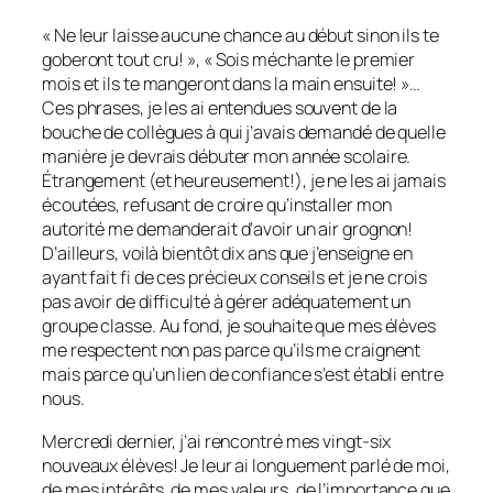
« Ne leur laisse aucune chance au début sinon ils te
goberont tout cru! », « Sois méchante le premier
mois et ils te mangeront dans la main ensuite! »…
Ces phrases, je les ai entendues souvent de la
bouche de collègues à qui j’avais demandé de quelle
manière je devrais débuter mon année scolaire.
Étrangement (et heureusement!), je ne les ai jamais
écoutées, refusant de croire qu’installer mon
autorité me demanderait d’avoir un air grognon!
D’ailleurs, voilà bientôt dix ans que j’enseigne en
ayant fait fi de ces précieux conseils et je ne crois
pas avoir de difficulté à gérer adéquatement un
groupe classe. Au fond, je souhaite que mes élèves
me respectent non pas parce qu’ils me craignent
mais parce qu’un lien de confiance s’est établi entre
nous.
Mercredi dernier, j’ai rencontré mes vingt-six
nouveaux élèves! Je leur ai longuement parlé de moi,
de mes intérêts, de mes valeurs, de l’importance que