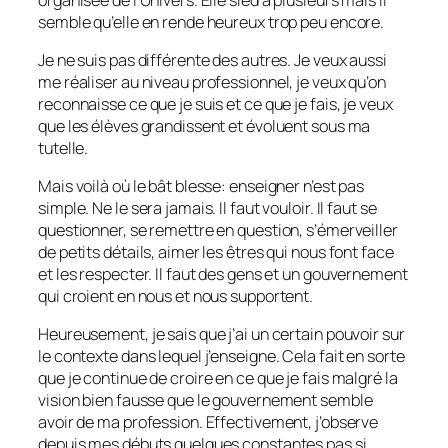
semble qu’elle en rende heureux trop peu encore.
Je ne suis pas différente des autres. Je veux aussi
me réaliser au niveau professionnel, je veux qu’on
reconnaisse ce que je suis et ce que je fais, je veux
que les élèves grandissent et évoluent sous ma
tutelle.
Mais voilà où le bât blesse: enseigner n’est pas
simple. Ne le sera jamais. Il faut vouloir. Il faut se
questionner, se remettre en question, s’émerveiller
de petits détails, aimer les êtres qui nous font face
et les respecter. Il faut des gens et un gouvernement
qui croient en nous et nous supportent.
Heureusement, je sais que j’ai un certain pouvoir sur
le contexte dans lequel j’enseigne. Cela fait en sorte
que je continue de croire en ce que je fais malgré la
vision bien fausse que le gouvernement semble
avoir de ma profession. Effectivement, j’observe
depuis mes débuts quelques constantes pas si