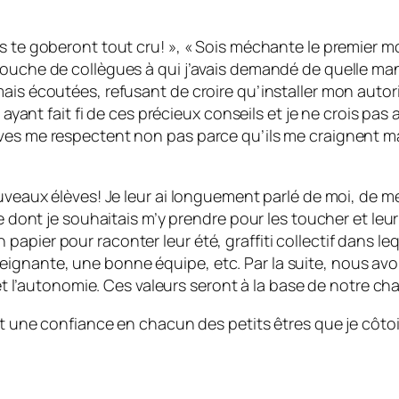
s te goberont tout cru! », « Sois méchante le premier mo
bouche de collègues à qui j’avais demandé de quelle man
mais écoutées, refusant de croire qu’installer mon autor
n ayant fait fi de ces précieux conseils et je ne crois pa
ves me respectent non pas parce qu’ils me craignent mai
ouveaux élèves! Je leur ai longuement parlé de moi, de m
re dont je souhaitais m’y prendre pour les toucher et leur
pier pour raconter leur été, graffiti collectif dans leq
gnante, une bonne équipe, etc. Par la suite, nous avons
 et l’autonomie. Ces valeurs seront à la base de notre ch
 et une confiance en chacun des petits êtres que je côt