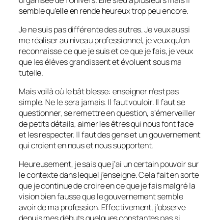
semble qu’elle en rende heureux trop peu encore.
Je ne suis pas différente des autres. Je veux aussi
me réaliser au niveau professionnel, je veux qu’on
reconnaisse ce que je suis et ce que je fais, je veux
que les élèves grandissent et évoluent sous ma
tutelle.
Mais voilà où le bât blesse: enseigner n’est pas
simple. Ne le sera jamais. Il faut vouloir. Il faut se
questionner, se remettre en question, s’émerveiller
de petits détails, aimer les êtres qui nous font face
et les respecter. Il faut des gens et un gouvernement
qui croient en nous et nous supportent.
Heureusement, je sais que j’ai un certain pouvoir sur
le contexte dans lequel j’enseigne. Cela fait en sorte
que je continue de croire en ce que je fais malgré la
vision bien fausse que le gouvernement semble
avoir de ma profession. Effectivement, j’observe
depuis mes débuts quelques constantes pas si