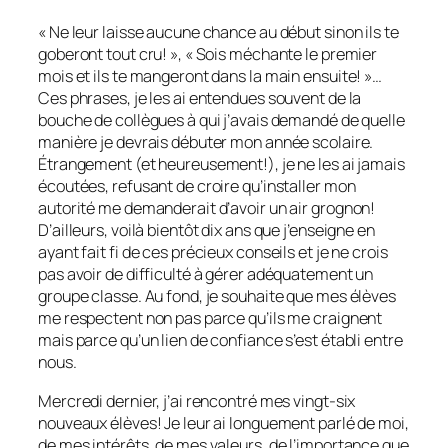
« Ne leur laisse aucune chance au début sinon ils te
goberont tout cru! », « Sois méchante le premier
mois et ils te mangeront dans la main ensuite! »…
Ces phrases, je les ai entendues souvent de la
bouche de collègues à qui j’avais demandé de quelle
manière je devrais débuter mon année scolaire.
Étrangement (et heureusement!), je ne les ai jamais
écoutées, refusant de croire qu’installer mon
autorité me demanderait d’avoir un air grognon!
D’ailleurs, voilà bientôt dix ans que j’enseigne en
ayant fait fi de ces précieux conseils et je ne crois
pas avoir de difficulté à gérer adéquatement un
groupe classe. Au fond, je souhaite que mes élèves
me respectent non pas parce qu’ils me craignent
mais parce qu’un lien de confiance s’est établi entre
nous.
Mercredi dernier, j’ai rencontré mes vingt-six
nouveaux élèves! Je leur ai longuement parlé de moi,
de mes intérêts, de mes valeurs, de l’importance que