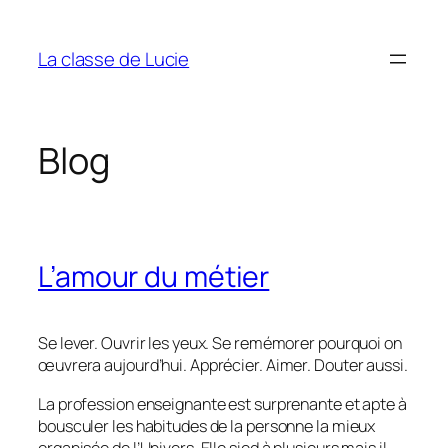
Aller
au
La classe de Lucie
contenu
Blog
L’amour du métier
Se lever. Ouvrir les yeux. Se remémorer pourquoi on
œuvrera aujourd’hui. Apprécier. Aimer. Douter aussi.
La profession enseignante est surprenante et apte à
bousculer les habitudes de la personne la mieux
organisée de l’Univers. Elle sied à plusieurs mais il