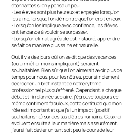
étonnantes si on y pense un peu:
-Les élèves sont plus heureux et engagés lorsqu’on
les aime, lorsque l’on démontre que l’on croit en eux.
-Lorsqu’on les implique avec confiance, les élèves
ont tendance à vouloir se surpasser.
-Lorsqu’un climat agréable est instauré, apprendre
se fait de manière plus saine et naturelle.
Oui, il y a des jours où l’on se dit que des vacances
(ou un métier moins impliquant) seraient
souhaitables. Bien sûr que l’on aimerait avoir plus de
temps pour nous, pour les nôtres, pour simplement
décrocher un bref instant de notre rythme
professionnel plus qu’effréné. Cependant, à chaque
début et fin d’année scolaire, j’éprouve toujours ce
même sentiment fabuleux, cette certitude que mon
rôle est important et que j’ai un impact (positif,
souhaitons-le) sur des tas d’êtres humains. Ceux-ci
évoluent ensuite à leur manière mais assurément,
j’aurai fait dévier un tant soit peu le cours de leur