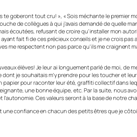
s te goberont tout cru! », « Sois méchante le premier mo
bouche de collègues à qui j’avais demandé de quelle man
mais écoutées, refusant de croire qu’installer mon autor
n ayant fait fi de ces précieux conseils et je ne crois pa
ves me respectent non pas parce qu’ils me craignent mai
ouveaux élèves! Je leur ai longuement parlé de moi, de m
re dont je souhaitais m’y prendre pour les toucher et leur
pier pour raconter leur été, graffiti collectif dans leq
gnante, une bonne équipe, etc. Par la suite, nous avons
 et l’autonomie. Ces valeurs seront à la base de notre ch
 et une confiance en chacun des petits êtres que je côt