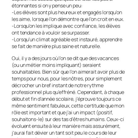
étonnantes si on y pense un peu:
-Les élèves sont plus heureux et engagés lorsqu’on
les aime, lorsque l’on démontre que l’on croit en eux.
-Lorsqu’on les implique avec confiance, les élèves
ont tendance à vouloir se surpasser.
-Lorsqu’un climat agréable est instauré, apprendre
se fait de manière plus saine et naturelle.
Oui, il y a des jours où l’on se dit que des vacances
(ou un métier moins impliquant) seraient
souhaitables. Bien sûr que l’on aimerait avoir plus de
temps pour nous, pour les nôtres, pour simplement
décrocher un bref instant de notre rythme
professionnel plus qu’effréné. Cependant, à chaque
début et fin d’année scolaire, j’éprouve toujours ce
même sentiment fabuleux, cette certitude que mon
rôle est important et que j’ai un impact (positif,
souhaitons-le) sur des tas d’êtres humains. Ceux-ci
évoluent ensuite à leur manière mais assurément,
j’aurai fait dévier un tant soit peu le cours de leur