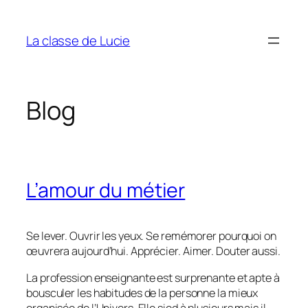
Aller
au
La classe de Lucie
contenu
Blog
L’amour du métier
Se lever. Ouvrir les yeux. Se remémorer pourquoi on
œuvrera aujourd’hui. Apprécier. Aimer. Douter aussi.
La profession enseignante est surprenante et apte à
bousculer les habitudes de la personne la mieux
organisée de l’Univers. Elle sied à plusieurs mais il