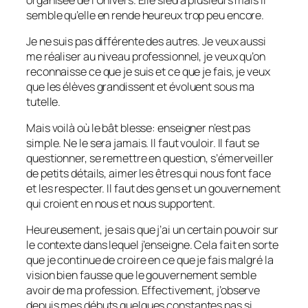
semble qu’elle en rende heureux trop peu encore.
Je ne suis pas différente des autres. Je veux aussi
me réaliser au niveau professionnel, je veux qu’on
reconnaisse ce que je suis et ce que je fais, je veux
que les élèves grandissent et évoluent sous ma
tutelle.
Mais voilà où le bât blesse: enseigner n’est pas
simple. Ne le sera jamais. Il faut vouloir. Il faut se
questionner, se remettre en question, s’émerveiller
de petits détails, aimer les êtres qui nous font face
et les respecter. Il faut des gens et un gouvernement
qui croient en nous et nous supportent.
Heureusement, je sais que j’ai un certain pouvoir sur
le contexte dans lequel j’enseigne. Cela fait en sorte
que je continue de croire en ce que je fais malgré la
vision bien fausse que le gouvernement semble
avoir de ma profession. Effectivement, j’observe
depuis mes débuts quelques constantes pas si