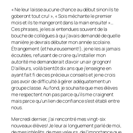
« Ne leur laisse aucune chance au début sinon ils te
goberont tout cru! », « Sois méchante le premier
mois et ils te mangeront dans la main ensuite! »…
Ces phrases, je les ai entendues souvent de la
bouche de collègues à qui j’avais demandé de quelle
manière je devrais débuter mon année scolaire.
Étrangement (et heureusement!), je ne les ai jamais
écoutées, refusant de croire qu’installer mon
autorité me demanderait d’avoir un air grognon!
D’ailleurs, voilà bientôt dix ans que j’enseigne en
ayant fait fi de ces précieux conseils et je ne crois
pas avoir de difficulté à gérer adéquatement un
groupe classe. Au fond, je souhaite que mes élèves
me respectent non pas parce qu’ils me craignent
mais parce qu’un lien de confiance s’est établi entre
nous.
Mercredi dernier, j’ai rencontré mes vingt-six
nouveaux élèves! Je leur ai longuement parlé de moi,
de mes intérêts, de mes valeurs, de l’importance que