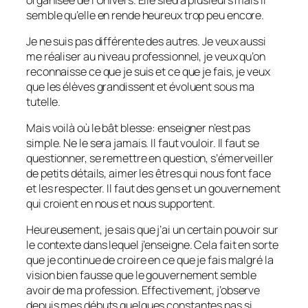
semble qu’elle en rende heureux trop peu encore.
Je ne suis pas différente des autres. Je veux aussi
me réaliser au niveau professionnel, je veux qu’on
reconnaisse ce que je suis et ce que je fais, je veux
que les élèves grandissent et évoluent sous ma
tutelle.
Mais voilà où le bât blesse: enseigner n’est pas
simple. Ne le sera jamais. Il faut vouloir. Il faut se
questionner, se remettre en question, s’émerveiller
de petits détails, aimer les êtres qui nous font face
et les respecter. Il faut des gens et un gouvernement
qui croient en nous et nous supportent.
Heureusement, je sais que j’ai un certain pouvoir sur
le contexte dans lequel j’enseigne. Cela fait en sorte
que je continue de croire en ce que je fais malgré la
vision bien fausse que le gouvernement semble
avoir de ma profession. Effectivement, j’observe
depuis mes débuts quelques constantes pas si