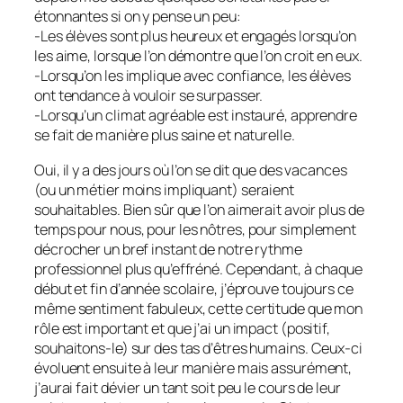
étonnantes si on y pense un peu:
-Les élèves sont plus heureux et engagés lorsqu’on
les aime, lorsque l’on démontre que l’on croit en eux.
-Lorsqu’on les implique avec confiance, les élèves
ont tendance à vouloir se surpasser.
-Lorsqu’un climat agréable est instauré, apprendre
se fait de manière plus saine et naturelle.
Oui, il y a des jours où l’on se dit que des vacances
(ou un métier moins impliquant) seraient
souhaitables. Bien sûr que l’on aimerait avoir plus de
temps pour nous, pour les nôtres, pour simplement
décrocher un bref instant de notre rythme
professionnel plus qu’effréné. Cependant, à chaque
début et fin d’année scolaire, j’éprouve toujours ce
même sentiment fabuleux, cette certitude que mon
rôle est important et que j’ai un impact (positif,
souhaitons-le) sur des tas d’êtres humains. Ceux-ci
évoluent ensuite à leur manière mais assurément,
j’aurai fait dévier un tant soit peu le cours de leur