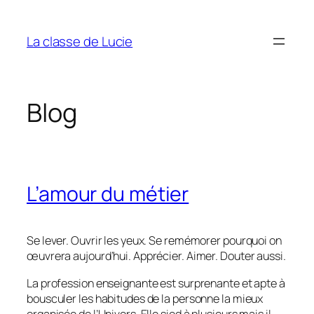
Aller
au
La classe de Lucie
contenu
Blog
L’amour du métier
Se lever. Ouvrir les yeux. Se remémorer pourquoi on
œuvrera aujourd’hui. Apprécier. Aimer. Douter aussi.
La profession enseignante est surprenante et apte à
bousculer les habitudes de la personne la mieux
organisée de l’Univers. Elle sied à plusieurs mais il