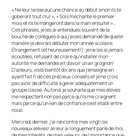
« Ne leur laisse aucune chance au début sinon ils te
goberont tout cru! », « Sois méchante le premier
mois et ils te mangeront dans la main ensuite! »…
Ces phrases, je les ai entendues souvent de la
bouche de collègues à qui j’avais demandé de quelle
manière je devrais débuter mon année scolaire.
Étrangement (et heureusement!), je ne les ai jamais
écoutées, refusant de croire qu’installer mon
autorité me demanderait d’avoir un air grognon!
D’ailleurs, voilà bientôt dix ans que j’enseigne en
ayant fait fi de ces précieux conseils et je ne crois
pas avoir de difficulté à gérer adéquatement un
groupe classe. Au fond, je souhaite que mes élèves
me respectent non pas parce qu’ils me craignent
mais parce qu’un lien de confiance s’est établi entre
nous.
Mercredi dernier, j’ai rencontré mes vingt-six
nouveaux élèves! Je leur ai longuement parlé de moi,
de mes intérêts, de mes valeurs, de l’importance que