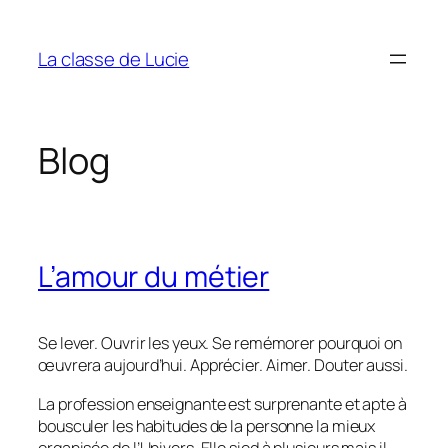
Aller
au
La classe de Lucie
contenu
Blog
L’amour du métier
Se lever. Ouvrir les yeux. Se remémorer pourquoi on
œuvrera aujourd’hui. Apprécier. Aimer. Douter aussi.
La profession enseignante est surprenante et apte à
bousculer les habitudes de la personne la mieux
organisée de l’Univers. Elle sied à plusieurs mais il