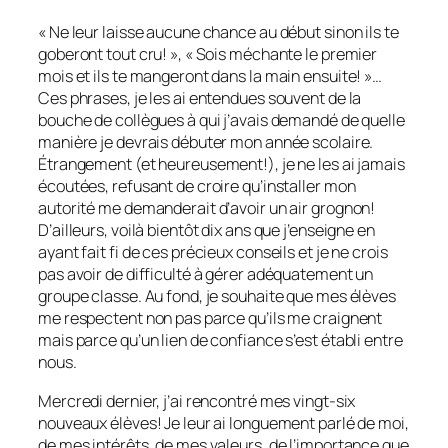
« Ne leur laisse aucune chance au début sinon ils te
goberont tout cru! », « Sois méchante le premier
mois et ils te mangeront dans la main ensuite! »…
Ces phrases, je les ai entendues souvent de la
bouche de collègues à qui j’avais demandé de quelle
manière je devrais débuter mon année scolaire.
Étrangement (et heureusement!), je ne les ai jamais
écoutées, refusant de croire qu’installer mon
autorité me demanderait d’avoir un air grognon!
D’ailleurs, voilà bientôt dix ans que j’enseigne en
ayant fait fi de ces précieux conseils et je ne crois
pas avoir de difficulté à gérer adéquatement un
groupe classe. Au fond, je souhaite que mes élèves
me respectent non pas parce qu’ils me craignent
mais parce qu’un lien de confiance s’est établi entre
nous.
Mercredi dernier, j’ai rencontré mes vingt-six
nouveaux élèves! Je leur ai longuement parlé de moi,
de mes intérêts, de mes valeurs, de l’importance que