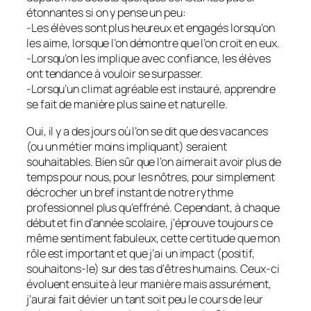
étonnantes si on y pense un peu:
-Les élèves sont plus heureux et engagés lorsqu’on
les aime, lorsque l’on démontre que l’on croit en eux.
-Lorsqu’on les implique avec confiance, les élèves
ont tendance à vouloir se surpasser.
-Lorsqu’un climat agréable est instauré, apprendre
se fait de manière plus saine et naturelle.
Oui, il y a des jours où l’on se dit que des vacances
(ou un métier moins impliquant) seraient
souhaitables. Bien sûr que l’on aimerait avoir plus de
temps pour nous, pour les nôtres, pour simplement
décrocher un bref instant de notre rythme
professionnel plus qu’effréné. Cependant, à chaque
début et fin d’année scolaire, j’éprouve toujours ce
même sentiment fabuleux, cette certitude que mon
rôle est important et que j’ai un impact (positif,
souhaitons-le) sur des tas d’êtres humains. Ceux-ci
évoluent ensuite à leur manière mais assurément,
j’aurai fait dévier un tant soit peu le cours de leur