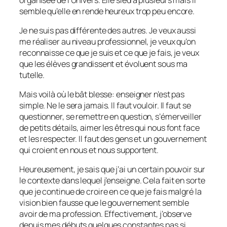
semble qu’elle en rende heureux trop peu encore.
Je ne suis pas différente des autres. Je veux aussi
me réaliser au niveau professionnel, je veux qu’on
reconnaisse ce que je suis et ce que je fais, je veux
que les élèves grandissent et évoluent sous ma
tutelle.
Mais voilà où le bât blesse: enseigner n’est pas
simple. Ne le sera jamais. Il faut vouloir. Il faut se
questionner, se remettre en question, s’émerveiller
de petits détails, aimer les êtres qui nous font face
et les respecter. Il faut des gens et un gouvernement
qui croient en nous et nous supportent.
Heureusement, je sais que j’ai un certain pouvoir sur
le contexte dans lequel j’enseigne. Cela fait en sorte
que je continue de croire en ce que je fais malgré la
vision bien fausse que le gouvernement semble
avoir de ma profession. Effectivement, j’observe
depuis mes débuts quelques constantes pas si