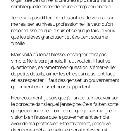
semble qu’elle en rende heureux trop peu encore.
Je ne suis pas différente des autres. Je veux aussi
me réaliser au niveau professionnel, je veux qu’on
reconnaisse ce que je suis et ce que je fais, je veux
que les élèves grandissent et évoluent sous ma
tutelle.
Mais voilà où le bât blesse: enseigner n’est pas
simple. Ne le sera jamais. Il faut vouloir. Il faut se
questionner, se remettre en question, s’émerveiller
de petits détails, aimer les êtres qui nous font face
et les respecter. Il faut des gens et un gouvernement
qui croient en nous et nous supportent.
Heureusement, je sais que j’ai un certain pouvoir sur
le contexte dans lequel j’enseigne. Cela fait en sorte
que je continue de croire en ce que je fais malgré la
vision bien fausse que le gouvernement semble
avoir de ma profession. Effectivement, j’observe
depuis mes débuts quelques constantes pas si