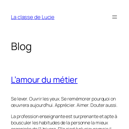
Aller
au
La classe de Lucie
contenu
Blog
L’amour du métier
Se lever. Ouvrir les yeux. Se remémorer pourquoi on
œuvrera aujourd’hui. Apprécier. Aimer. Douter aussi.
La profession enseignante est surprenante et apte à
bousculer les habitudes de la personne la mieux
organisée de l’Univers. Elle sied à plusieurs mais il