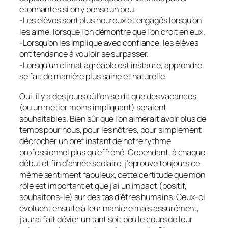
étonnantes si on y pense un peu:
-Les élèves sont plus heureux et engagés lorsqu’on
les aime, lorsque l’on démontre que l’on croit en eux.
-Lorsqu’on les implique avec confiance, les élèves
ont tendance à vouloir se surpasser.
-Lorsqu’un climat agréable est instauré, apprendre
se fait de manière plus saine et naturelle.
Oui, il y a des jours où l’on se dit que des vacances
(ou un métier moins impliquant) seraient
souhaitables. Bien sûr que l’on aimerait avoir plus de
temps pour nous, pour les nôtres, pour simplement
décrocher un bref instant de notre rythme
professionnel plus qu’effréné. Cependant, à chaque
début et fin d’année scolaire, j’éprouve toujours ce
même sentiment fabuleux, cette certitude que mon
rôle est important et que j’ai un impact (positif,
souhaitons-le) sur des tas d’êtres humains. Ceux-ci
évoluent ensuite à leur manière mais assurément,
j’aurai fait dévier un tant soit peu le cours de leur