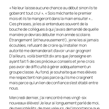
« Ne leur laisse aucune chance au début sinon ils te
goberont tout cru! », « Sois méchante le premier
mois et ils te mangeront dans la main ensuite! »…
Ces phrases, je les ai entendues souvent de la
bouche de collègues à qui j’avais demandé de quelle
manière je devrais débuter mon année scolaire.
Étrangement (et heureusement!), je ne les ai jamais
écoutées, refusant de croire qu’installer mon
autorité me demanderait d’avoir un air grognon!
D’ailleurs, voilà bientôt dix ans que j’enseigne en
ayant fait fi de ces précieux conseils et je ne crois
pas avoir de difficulté à gérer adéquatement un
groupe classe. Au fond, je souhaite que mes élèves
me respectent non pas parce qu’ils me craignent
mais parce qu’un lien de confiance s’est établi entre
nous.
Mercredi dernier, j’ai rencontré mes vingt-six
nouveaux élèves! Je leur ai longuement parlé de moi,
de mes intérêts, de mes valeurs, de l’importance que