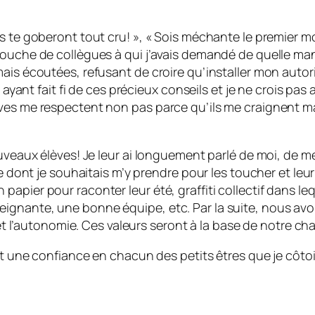
s te goberont tout cru! », « Sois méchante le premier mo
bouche de collègues à qui j’avais demandé de quelle man
mais écoutées, refusant de croire qu’installer mon autor
n ayant fait fi de ces précieux conseils et je ne crois pa
ves me respectent non pas parce qu’ils me craignent mai
ouveaux élèves! Je leur ai longuement parlé de moi, de m
re dont je souhaitais m’y prendre pour les toucher et leur
pier pour raconter leur été, graffiti collectif dans leq
gnante, une bonne équipe, etc. Par la suite, nous avons
 et l’autonomie. Ces valeurs seront à la base de notre ch
 et une confiance en chacun des petits êtres que je côt