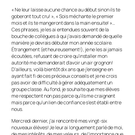
« Ne leur laisse aucune chance au début sinon ils te
goberont tout cru! », « Sois méchante le premier
mois et ils te mangeront dans la main ensuite! »…
Ces phrases, je les ai entendues souvent de la
bouche de collègues à qui j’avais demandé de quelle
manière je devrais débuter mon année scolaire.
Étrangement (et heureusement!), je ne les ai jamais
écoutées, refusant de croire qu’installer mon
autorité me demanderait d’avoir un air grognon!
D’ailleurs, voilà bientôt dix ans que j’enseigne en
ayant fait fi de ces précieux conseils et je ne crois
pas avoir de difficulté à gérer adéquatement un
groupe classe. Au fond, je souhaite que mes élèves
me respectent non pas parce qu’ils me craignent
mais parce qu’un lien de confiance s’est établi entre
nous.
Mercredi dernier, j’ai rencontré mes vingt-six
nouveaux élèves! Je leur ai longuement parlé de moi,
de mes intérêts, de mes valeurs, de l’importance que