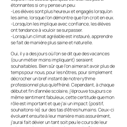
étonnantes si on y pense un peu:
-Les élèves sont plus heureux et engagés lorsqu’on
les aime, lorsque l’on démontre que l’on croit en eux.
-Lorsqu’on les implique avec confiance, les élèves
ont tendance à vouloir se surpasser.
-Lorsqu’un climat agréable est instauré, apprendre
se fait de manière plus saine et naturelle.
Oui, il y a des jours où l’on se dit que des vacances
(ou un métier moins impliquant) seraient
souhaitables. Bien sûr que l’on aimerait avoir plus de
temps pour nous, pour les nôtres, pour simplement
décrocher un bref instant de notre rythme
professionnel plus qu’effréné. Cependant, à chaque
début et fin d’année scolaire, j’éprouve toujours ce
même sentiment fabuleux, cette certitude que mon
rôle est important et que j’ai un impact (positif,
souhaitons-le) sur des tas d’êtres humains. Ceux-ci
évoluent ensuite à leur manière mais assurément,
j’aurai fait dévier un tant soit peu le cours de leur