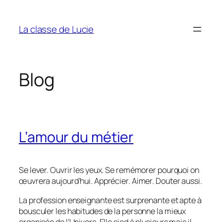
Aller
au
La classe de Lucie
contenu
Blog
L’amour du métier
Se lever. Ouvrir les yeux. Se remémorer pourquoi on
œuvrera aujourd’hui. Apprécier. Aimer. Douter aussi.
La profession enseignante est surprenante et apte à
bousculer les habitudes de la personne la mieux
organisée de l’Univers. Elle sied à plusieurs mais il