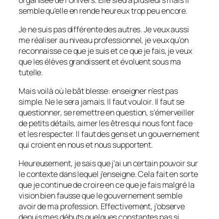
semble qu’elle en rende heureux trop peu encore.
Je ne suis pas différente des autres. Je veux aussi
me réaliser au niveau professionnel, je veux qu’on
reconnaisse ce que je suis et ce que je fais, je veux
que les élèves grandissent et évoluent sous ma
tutelle.
Mais voilà où le bât blesse: enseigner n’est pas
simple. Ne le sera jamais. Il faut vouloir. Il faut se
questionner, se remettre en question, s’émerveiller
de petits détails, aimer les êtres qui nous font face
et les respecter. Il faut des gens et un gouvernement
qui croient en nous et nous supportent.
Heureusement, je sais que j’ai un certain pouvoir sur
le contexte dans lequel j’enseigne. Cela fait en sorte
que je continue de croire en ce que je fais malgré la
vision bien fausse que le gouvernement semble
avoir de ma profession. Effectivement, j’observe
depuis mes débuts quelques constantes pas si