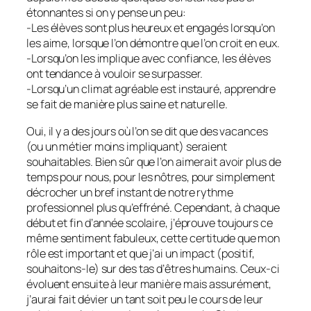
étonnantes si on y pense un peu:
-Les élèves sont plus heureux et engagés lorsqu’on
les aime, lorsque l’on démontre que l’on croit en eux.
-Lorsqu’on les implique avec confiance, les élèves
ont tendance à vouloir se surpasser.
-Lorsqu’un climat agréable est instauré, apprendre
se fait de manière plus saine et naturelle.
Oui, il y a des jours où l’on se dit que des vacances
(ou un métier moins impliquant) seraient
souhaitables. Bien sûr que l’on aimerait avoir plus de
temps pour nous, pour les nôtres, pour simplement
décrocher un bref instant de notre rythme
professionnel plus qu’effréné. Cependant, à chaque
début et fin d’année scolaire, j’éprouve toujours ce
même sentiment fabuleux, cette certitude que mon
rôle est important et que j’ai un impact (positif,
souhaitons-le) sur des tas d’êtres humains. Ceux-ci
évoluent ensuite à leur manière mais assurément,
j’aurai fait dévier un tant soit peu le cours de leur