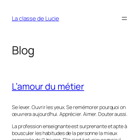
Aller
au
La classe de Lucie
contenu
Blog
L’amour du métier
Se lever. Ouvrir les yeux. Se remémorer pourquoi on
œuvrera aujourd’hui. Apprécier. Aimer. Douter aussi.
La profession enseignante est surprenante et apte à
bousculer les habitudes de la personne la mieux
organisée de l’Univers. Elle sied à plusieurs mais il