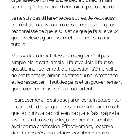
semble qu’elle en rende heureux trop peu encore.
Je ne suis pas différente des autres. Je veux aussi
me réaliser au niveau professionnel, je veux qu’on
reconnaisse ce que je suis et ce que je fais, je veux
que les élèves grandissent et évoluent sous ma
tutelle.
Mais voilà où le bât blesse: enseigner n’est pas
simple. Ne le sera jamais. Il faut vouloir. Il faut se
questionner, se remettre en question, s’émerveiller
de petits détails, aimer les êtres qui nous font face
et les respecter. Il faut des gens et un gouvernement
qui croient en nous et nous supportent.
Heureusement, je sais que j’ai un certain pouvoir sur
le contexte dans lequel j’enseigne. Cela fait en sorte
que je continue de croire en ce que je fais malgré la
vision bien fausse que le gouvernement semble
avoir de ma profession. Effectivement, j’observe
depuis mes débuts quelques constantes pas si