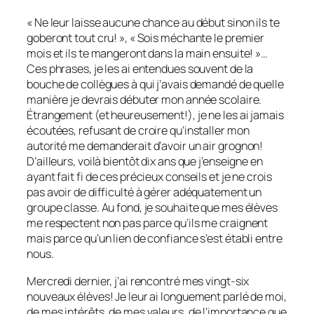
« Ne leur laisse aucune chance au début sinon ils te
goberont tout cru! », « Sois méchante le premier
mois et ils te mangeront dans la main ensuite! »…
Ces phrases, je les ai entendues souvent de la
bouche de collègues à qui j’avais demandé de quelle
manière je devrais débuter mon année scolaire.
Étrangement (et heureusement!), je ne les ai jamais
écoutées, refusant de croire qu’installer mon
autorité me demanderait d’avoir un air grognon!
D’ailleurs, voilà bientôt dix ans que j’enseigne en
ayant fait fi de ces précieux conseils et je ne crois
pas avoir de difficulté à gérer adéquatement un
groupe classe. Au fond, je souhaite que mes élèves
me respectent non pas parce qu’ils me craignent
mais parce qu’un lien de confiance s’est établi entre
nous.
Mercredi dernier, j’ai rencontré mes vingt-six
nouveaux élèves! Je leur ai longuement parlé de moi,
de mes intérêts, de mes valeurs, de l’importance que