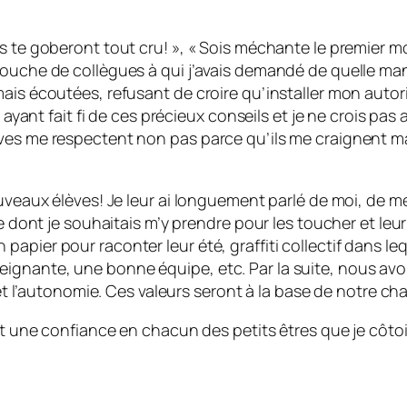
s te goberont tout cru! », « Sois méchante le premier mo
bouche de collègues à qui j’avais demandé de quelle man
mais écoutées, refusant de croire qu’installer mon autor
n ayant fait fi de ces précieux conseils et je ne crois pa
ves me respectent non pas parce qu’ils me craignent mai
ouveaux élèves! Je leur ai longuement parlé de moi, de m
re dont je souhaitais m’y prendre pour les toucher et leur
pier pour raconter leur été, graffiti collectif dans leq
gnante, une bonne équipe, etc. Par la suite, nous avons
 et l’autonomie. Ces valeurs seront à la base de notre ch
 et une confiance en chacun des petits êtres que je côt