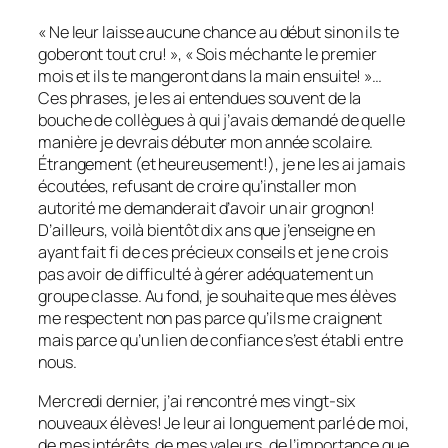
« Ne leur laisse aucune chance au début sinon ils te
goberont tout cru! », « Sois méchante le premier
mois et ils te mangeront dans la main ensuite! »…
Ces phrases, je les ai entendues souvent de la
bouche de collègues à qui j’avais demandé de quelle
manière je devrais débuter mon année scolaire.
Étrangement (et heureusement!), je ne les ai jamais
écoutées, refusant de croire qu’installer mon
autorité me demanderait d’avoir un air grognon!
D’ailleurs, voilà bientôt dix ans que j’enseigne en
ayant fait fi de ces précieux conseils et je ne crois
pas avoir de difficulté à gérer adéquatement un
groupe classe. Au fond, je souhaite que mes élèves
me respectent non pas parce qu’ils me craignent
mais parce qu’un lien de confiance s’est établi entre
nous.
Mercredi dernier, j’ai rencontré mes vingt-six
nouveaux élèves! Je leur ai longuement parlé de moi,
de mes intérêts, de mes valeurs, de l’importance que