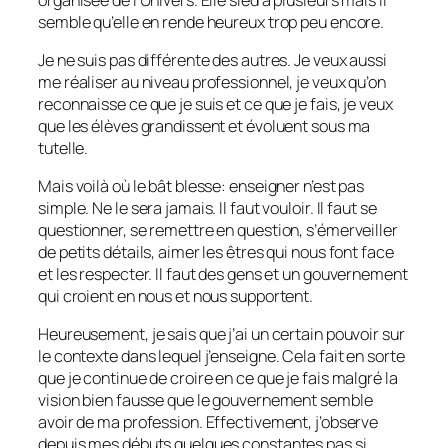
semble qu’elle en rende heureux trop peu encore.
Je ne suis pas différente des autres. Je veux aussi
me réaliser au niveau professionnel, je veux qu’on
reconnaisse ce que je suis et ce que je fais, je veux
que les élèves grandissent et évoluent sous ma
tutelle.
Mais voilà où le bât blesse: enseigner n’est pas
simple. Ne le sera jamais. Il faut vouloir. Il faut se
questionner, se remettre en question, s’émerveiller
de petits détails, aimer les êtres qui nous font face
et les respecter. Il faut des gens et un gouvernement
qui croient en nous et nous supportent.
Heureusement, je sais que j’ai un certain pouvoir sur
le contexte dans lequel j’enseigne. Cela fait en sorte
que je continue de croire en ce que je fais malgré la
vision bien fausse que le gouvernement semble
avoir de ma profession. Effectivement, j’observe
depuis mes débuts quelques constantes pas si