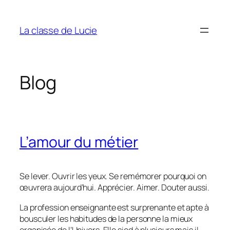
Aller
au
La classe de Lucie
contenu
Blog
L’amour du métier
Se lever. Ouvrir les yeux. Se remémorer pourquoi on
œuvrera aujourd’hui. Apprécier. Aimer. Douter aussi.
La profession enseignante est surprenante et apte à
bousculer les habitudes de la personne la mieux
organisée de l’Univers. Elle sied à plusieurs mais il