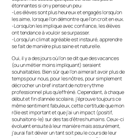
étonnantes si on y pense un peu:
-Les élèves sont plus heureux et engagés lorsqu’on
les aime, lorsque l’on démontre que l’on croit en eux.
-Lorsqu’on les implique avec confiance, les élèves
ont tendance à vouloir se surpasser.
-Lorsqu’un climat agréable est instauré, apprendre
se fait de manière plus saine et naturelle.
Oui, il y a des jours où l’on se dit que des vacances
(ou un métier moins impliquant) seraient
souhaitables. Bien sûr que l’on aimerait avoir plus de
temps pour nous, pour les nôtres, pour simplement
décrocher un bref instant de notre rythme
professionnel plus qu’effréné. Cependant, à chaque
début et fin d’année scolaire, j’éprouve toujours ce
même sentiment fabuleux, cette certitude que mon
rôle est important et que j’ai un impact (positif,
souhaitons-le) sur des tas d’êtres humains. Ceux-ci
évoluent ensuite à leur manière mais assurément,
j’aurai fait dévier un tant soit peu le cours de leur