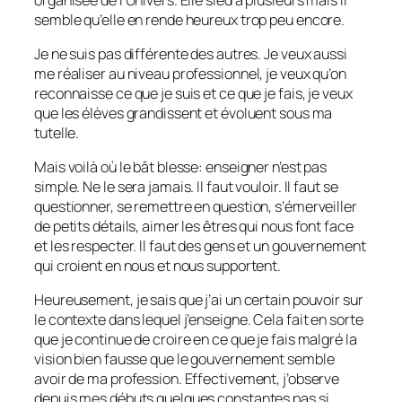
semble qu’elle en rende heureux trop peu encore.
Je ne suis pas différente des autres. Je veux aussi
me réaliser au niveau professionnel, je veux qu’on
reconnaisse ce que je suis et ce que je fais, je veux
que les élèves grandissent et évoluent sous ma
tutelle.
Mais voilà où le bât blesse: enseigner n’est pas
simple. Ne le sera jamais. Il faut vouloir. Il faut se
questionner, se remettre en question, s’émerveiller
de petits détails, aimer les êtres qui nous font face
et les respecter. Il faut des gens et un gouvernement
qui croient en nous et nous supportent.
Heureusement, je sais que j’ai un certain pouvoir sur
le contexte dans lequel j’enseigne. Cela fait en sorte
que je continue de croire en ce que je fais malgré la
vision bien fausse que le gouvernement semble
avoir de ma profession. Effectivement, j’observe
depuis mes débuts quelques constantes pas si