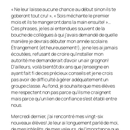
« Ne leur laisse aucune chance au début sinon ils te
goberont tout cru! », « Sois méchante le premier
mois et ils te mangeront dans la main ensuite! »…
Ces phrases, je les ai entendues souvent de la
bouche de collègues à qui j’avais demandé de quelle
manière je devrais débuter mon année scolaire.
Étrangement (et heureusement!), je ne les ai jamais
écoutées, refusant de croire qu’installer mon
autorité me demanderait d’avoir un air grognon!
D’ailleurs, voilà bientôt dix ans que j’enseigne en
ayant fait fi de ces précieux conseils et je ne crois
pas avoir de difficulté à gérer adéquatement un
groupe classe. Au fond, je souhaite que mes élèves
me respectent non pas parce qu’ils me craignent
mais parce qu’un lien de confiance s’est établi entre
nous.
Mercredi dernier, j’ai rencontré mes vingt-six
nouveaux élèves! Je leur ai longuement parlé de moi,
de mes intérêts, de mes valeurs, de l’importance que