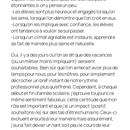
étonnantes si on y pense un peu:
-Les élèves sont plus heureux et engagés lorsqu’on
les aime, lorsque l’on démontre que l’on croit en eux.
-Lorsqu’on les implique avec confiance, les élèves
ont tendance à vouloir se surpasser.
-Lorsqu’un climat agréable est instauré, apprendre
se fait de manière plus saine et naturelle.
Oui, il y a des jours où l’on se dit que des vacances
(ou un métier moins impliquant) seraient
souhaitables. Bien sûr que l’on aimerait avoir plus de
temps pour nous, pour les nôtres, pour simplement
décrocher un bref instant de notre rythme
professionnel plus qu’effréné. Cependant, à chaque
début et fin d’année scolaire, j’éprouve toujours ce
même sentiment fabuleux, cette certitude que mon
rôle est important et que j’ai un impact (positif,
souhaitons-le) sur des tas d’êtres humains. Ceux-ci
évoluent ensuite à leur manière mais assurément,
j’aurai fait dévier un tant soit peu le cours de leur