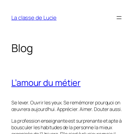
Aller
au
La classe de Lucie
contenu
Blog
L’amour du métier
Se lever. Ouvrir les yeux. Se remémorer pourquoi on
œuvrera aujourd’hui. Apprécier. Aimer. Douter aussi.
La profession enseignante est surprenante et apte à
bousculer les habitudes de la personne la mieux
organisée de l’Univers. Elle sied à plusieurs mais il