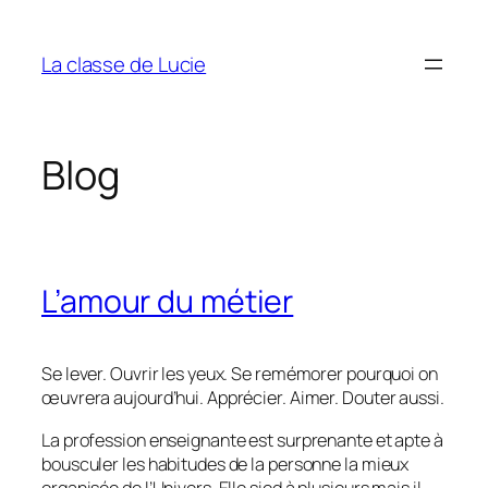
Aller
au
La classe de Lucie
contenu
Blog
L’amour du métier
Se lever. Ouvrir les yeux. Se remémorer pourquoi on
œuvrera aujourd’hui. Apprécier. Aimer. Douter aussi.
La profession enseignante est surprenante et apte à
bousculer les habitudes de la personne la mieux
organisée de l’Univers. Elle sied à plusieurs mais il