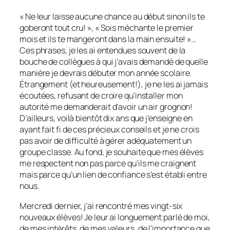
« Ne leur laisse aucune chance au début sinon ils te
goberont tout cru! », « Sois méchante le premier
mois et ils te mangeront dans la main ensuite! »…
Ces phrases, je les ai entendues souvent de la
bouche de collègues à qui j’avais demandé de quelle
manière je devrais débuter mon année scolaire.
Étrangement (et heureusement!), je ne les ai jamais
écoutées, refusant de croire qu’installer mon
autorité me demanderait d’avoir un air grognon!
D’ailleurs, voilà bientôt dix ans que j’enseigne en
ayant fait fi de ces précieux conseils et je ne crois
pas avoir de difficulté à gérer adéquatement un
groupe classe. Au fond, je souhaite que mes élèves
me respectent non pas parce qu’ils me craignent
mais parce qu’un lien de confiance s’est établi entre
nous.
Mercredi dernier, j’ai rencontré mes vingt-six
nouveaux élèves! Je leur ai longuement parlé de moi,
de mes intérêts, de mes valeurs, de l’importance que