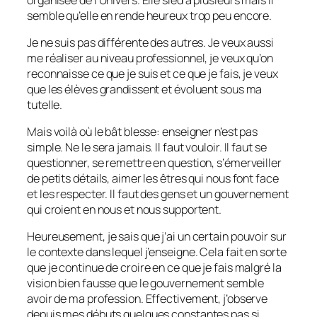
semble qu’elle en rende heureux trop peu encore.
Je ne suis pas différente des autres. Je veux aussi
me réaliser au niveau professionnel, je veux qu’on
reconnaisse ce que je suis et ce que je fais, je veux
que les élèves grandissent et évoluent sous ma
tutelle.
Mais voilà où le bât blesse: enseigner n’est pas
simple. Ne le sera jamais. Il faut vouloir. Il faut se
questionner, se remettre en question, s’émerveiller
de petits détails, aimer les êtres qui nous font face
et les respecter. Il faut des gens et un gouvernement
qui croient en nous et nous supportent.
Heureusement, je sais que j’ai un certain pouvoir sur
le contexte dans lequel j’enseigne. Cela fait en sorte
que je continue de croire en ce que je fais malgré la
vision bien fausse que le gouvernement semble
avoir de ma profession. Effectivement, j’observe
depuis mes débuts quelques constantes pas si