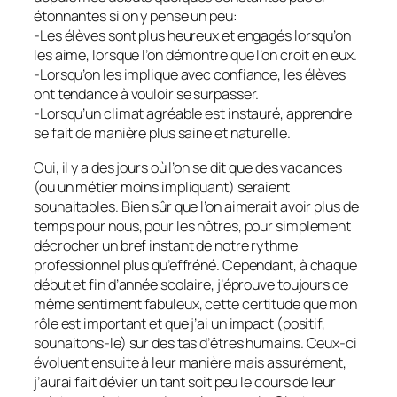
étonnantes si on y pense un peu:
-Les élèves sont plus heureux et engagés lorsqu’on
les aime, lorsque l’on démontre que l’on croit en eux.
-Lorsqu’on les implique avec confiance, les élèves
ont tendance à vouloir se surpasser.
-Lorsqu’un climat agréable est instauré, apprendre
se fait de manière plus saine et naturelle.
Oui, il y a des jours où l’on se dit que des vacances
(ou un métier moins impliquant) seraient
souhaitables. Bien sûr que l’on aimerait avoir plus de
temps pour nous, pour les nôtres, pour simplement
décrocher un bref instant de notre rythme
professionnel plus qu’effréné. Cependant, à chaque
début et fin d’année scolaire, j’éprouve toujours ce
même sentiment fabuleux, cette certitude que mon
rôle est important et que j’ai un impact (positif,
souhaitons-le) sur des tas d’êtres humains. Ceux-ci
évoluent ensuite à leur manière mais assurément,
j’aurai fait dévier un tant soit peu le cours de leur