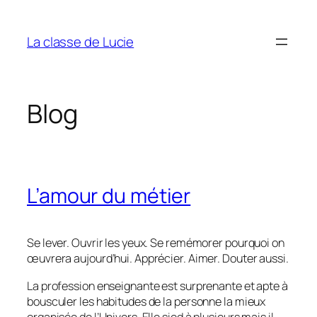
Aller
au
La classe de Lucie
contenu
Blog
L’amour du métier
Se lever. Ouvrir les yeux. Se remémorer pourquoi on
œuvrera aujourd’hui. Apprécier. Aimer. Douter aussi.
La profession enseignante est surprenante et apte à
bousculer les habitudes de la personne la mieux
organisée de l’Univers. Elle sied à plusieurs mais il