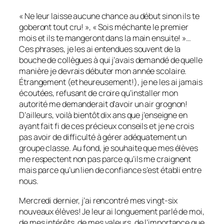
« Ne leur laisse aucune chance au début sinon ils te
goberont tout cru! », « Sois méchante le premier
mois et ils te mangeront dans la main ensuite! »…
Ces phrases, je les ai entendues souvent de la
bouche de collègues à qui j’avais demandé de quelle
manière je devrais débuter mon année scolaire.
Étrangement (et heureusement!), je ne les ai jamais
écoutées, refusant de croire qu’installer mon
autorité me demanderait d’avoir un air grognon!
D’ailleurs, voilà bientôt dix ans que j’enseigne en
ayant fait fi de ces précieux conseils et je ne crois
pas avoir de difficulté à gérer adéquatement un
groupe classe. Au fond, je souhaite que mes élèves
me respectent non pas parce qu’ils me craignent
mais parce qu’un lien de confiance s’est établi entre
nous.
Mercredi dernier, j’ai rencontré mes vingt-six
nouveaux élèves! Je leur ai longuement parlé de moi,
de mes intérêts, de mes valeurs, de l’importance que