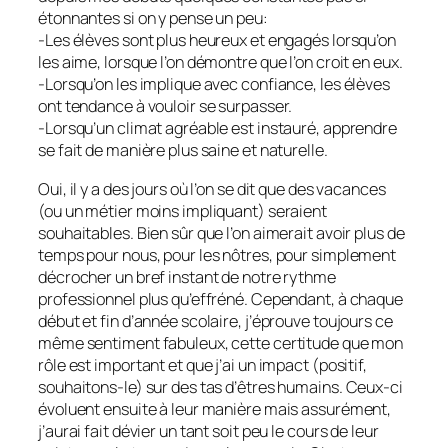
étonnantes si on y pense un peu:
-Les élèves sont plus heureux et engagés lorsqu’on
les aime, lorsque l’on démontre que l’on croit en eux.
-Lorsqu’on les implique avec confiance, les élèves
ont tendance à vouloir se surpasser.
-Lorsqu’un climat agréable est instauré, apprendre
se fait de manière plus saine et naturelle.
Oui, il y a des jours où l’on se dit que des vacances
(ou un métier moins impliquant) seraient
souhaitables. Bien sûr que l’on aimerait avoir plus de
temps pour nous, pour les nôtres, pour simplement
décrocher un bref instant de notre rythme
professionnel plus qu’effréné. Cependant, à chaque
début et fin d’année scolaire, j’éprouve toujours ce
même sentiment fabuleux, cette certitude que mon
rôle est important et que j’ai un impact (positif,
souhaitons-le) sur des tas d’êtres humains. Ceux-ci
évoluent ensuite à leur manière mais assurément,
j’aurai fait dévier un tant soit peu le cours de leur