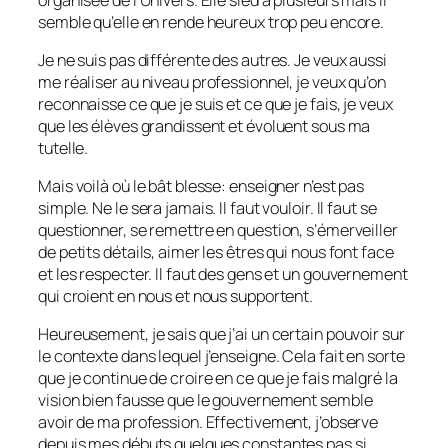
semble qu’elle en rende heureux trop peu encore.
Je ne suis pas différente des autres. Je veux aussi
me réaliser au niveau professionnel, je veux qu’on
reconnaisse ce que je suis et ce que je fais, je veux
que les élèves grandissent et évoluent sous ma
tutelle.
Mais voilà où le bât blesse: enseigner n’est pas
simple. Ne le sera jamais. Il faut vouloir. Il faut se
questionner, se remettre en question, s’émerveiller
de petits détails, aimer les êtres qui nous font face
et les respecter. Il faut des gens et un gouvernement
qui croient en nous et nous supportent.
Heureusement, je sais que j’ai un certain pouvoir sur
le contexte dans lequel j’enseigne. Cela fait en sorte
que je continue de croire en ce que je fais malgré la
vision bien fausse que le gouvernement semble
avoir de ma profession. Effectivement, j’observe
depuis mes débuts quelques constantes pas si