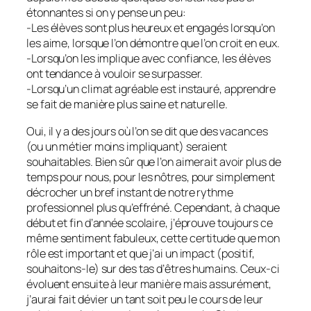
étonnantes si on y pense un peu:
-Les élèves sont plus heureux et engagés lorsqu’on
les aime, lorsque l’on démontre que l’on croit en eux.
-Lorsqu’on les implique avec confiance, les élèves
ont tendance à vouloir se surpasser.
-Lorsqu’un climat agréable est instauré, apprendre
se fait de manière plus saine et naturelle.
Oui, il y a des jours où l’on se dit que des vacances
(ou un métier moins impliquant) seraient
souhaitables. Bien sûr que l’on aimerait avoir plus de
temps pour nous, pour les nôtres, pour simplement
décrocher un bref instant de notre rythme
professionnel plus qu’effréné. Cependant, à chaque
début et fin d’année scolaire, j’éprouve toujours ce
même sentiment fabuleux, cette certitude que mon
rôle est important et que j’ai un impact (positif,
souhaitons-le) sur des tas d’êtres humains. Ceux-ci
évoluent ensuite à leur manière mais assurément,
j’aurai fait dévier un tant soit peu le cours de leur