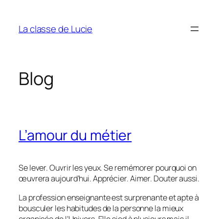
Aller
au
La classe de Lucie
contenu
Blog
L’amour du métier
Se lever. Ouvrir les yeux. Se remémorer pourquoi on
œuvrera aujourd’hui. Apprécier. Aimer. Douter aussi.
La profession enseignante est surprenante et apte à
bousculer les habitudes de la personne la mieux
organisée de l’Univers. Elle sied à plusieurs mais il