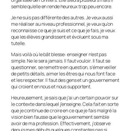
semble qu’elle en rende heureux trop peu encore.
Je ne suis pas différente des autres. Je veux aussi
me réaliser au niveau professionnel, je veux qu’on
reconnaisse ce que je suis et ce que je fais, je veux
que les élèves grandissent et évoluent sous ma
tutelle.
Mais voilà où le bât blesse: enseigner n’est pas
simple. Ne le sera jamais. Il faut vouloir. Il faut se
questionner, se remettre en question, s’émerveiller
de petits détails, aimer les êtres qui nous font face
et les respecter. Il faut des gens et un gouvernement
qui croient en nous et nous supportent.
Heureusement, je sais que j’ai un certain pouvoir sur
le contexte dans lequel j’enseigne. Cela fait en sorte
que je continue de croire en ce que je fais malgré la
vision bien fausse que le gouvernement semble
avoir de ma profession. Effectivement, j’observe
depuis mes débuts quelques constantes pas si