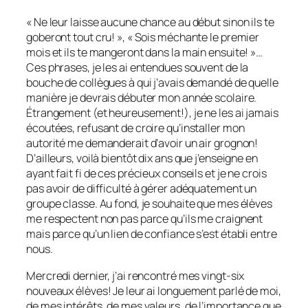
« Ne leur laisse aucune chance au début sinon ils te
goberont tout cru! », « Sois méchante le premier
mois et ils te mangeront dans la main ensuite! »…
Ces phrases, je les ai entendues souvent de la
bouche de collègues à qui j’avais demandé de quelle
manière je devrais débuter mon année scolaire.
Étrangement (et heureusement!), je ne les ai jamais
écoutées, refusant de croire qu’installer mon
autorité me demanderait d’avoir un air grognon!
D’ailleurs, voilà bientôt dix ans que j’enseigne en
ayant fait fi de ces précieux conseils et je ne crois
pas avoir de difficulté à gérer adéquatement un
groupe classe. Au fond, je souhaite que mes élèves
me respectent non pas parce qu’ils me craignent
mais parce qu’un lien de confiance s’est établi entre
nous.
Mercredi dernier, j’ai rencontré mes vingt-six
nouveaux élèves! Je leur ai longuement parlé de moi,
de mes intérêts, de mes valeurs, de l’importance que