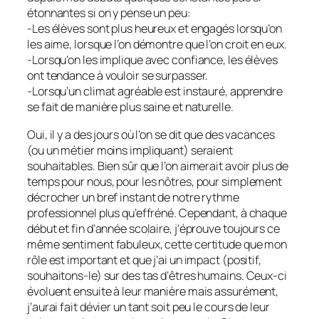
étonnantes si on y pense un peu:
-Les élèves sont plus heureux et engagés lorsqu’on
les aime, lorsque l’on démontre que l’on croit en eux.
-Lorsqu’on les implique avec confiance, les élèves
ont tendance à vouloir se surpasser.
-Lorsqu’un climat agréable est instauré, apprendre
se fait de manière plus saine et naturelle.
Oui, il y a des jours où l’on se dit que des vacances
(ou un métier moins impliquant) seraient
souhaitables. Bien sûr que l’on aimerait avoir plus de
temps pour nous, pour les nôtres, pour simplement
décrocher un bref instant de notre rythme
professionnel plus qu’effréné. Cependant, à chaque
début et fin d’année scolaire, j’éprouve toujours ce
même sentiment fabuleux, cette certitude que mon
rôle est important et que j’ai un impact (positif,
souhaitons-le) sur des tas d’êtres humains. Ceux-ci
évoluent ensuite à leur manière mais assurément,
j’aurai fait dévier un tant soit peu le cours de leur