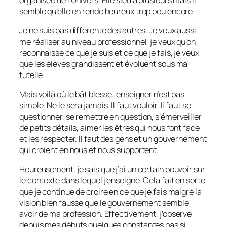
semble qu’elle en rende heureux trop peu encore.
Je ne suis pas différente des autres. Je veux aussi
me réaliser au niveau professionnel, je veux qu’on
reconnaisse ce que je suis et ce que je fais, je veux
que les élèves grandissent et évoluent sous ma
tutelle.
Mais voilà où le bât blesse: enseigner n’est pas
simple. Ne le sera jamais. Il faut vouloir. Il faut se
questionner, se remettre en question, s’émerveiller
de petits détails, aimer les êtres qui nous font face
et les respecter. Il faut des gens et un gouvernement
qui croient en nous et nous supportent.
Heureusement, je sais que j’ai un certain pouvoir sur
le contexte dans lequel j’enseigne. Cela fait en sorte
que je continue de croire en ce que je fais malgré la
vision bien fausse que le gouvernement semble
avoir de ma profession. Effectivement, j’observe
depuis mes débuts quelques constantes pas si