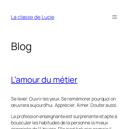
Aller
au
La classe de Lucie
contenu
Blog
L’amour du métier
Se lever. Ouvrir les yeux. Se remémorer pourquoi on
œuvrera aujourd’hui. Apprécier. Aimer. Douter aussi.
La profession enseignante est surprenante et apte à
bousculer les habitudes de la personne la mieux
organisée de l’Univers. Elle sied à plusieurs mais il