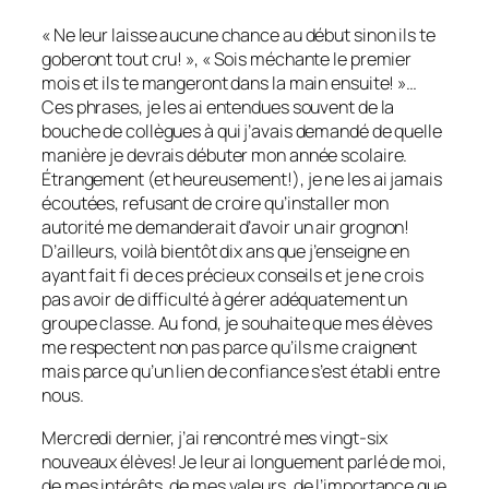
« Ne leur laisse aucune chance au début sinon ils te
goberont tout cru! », « Sois méchante le premier
mois et ils te mangeront dans la main ensuite! »…
Ces phrases, je les ai entendues souvent de la
bouche de collègues à qui j’avais demandé de quelle
manière je devrais débuter mon année scolaire.
Étrangement (et heureusement!), je ne les ai jamais
écoutées, refusant de croire qu’installer mon
autorité me demanderait d’avoir un air grognon!
D’ailleurs, voilà bientôt dix ans que j’enseigne en
ayant fait fi de ces précieux conseils et je ne crois
pas avoir de difficulté à gérer adéquatement un
groupe classe. Au fond, je souhaite que mes élèves
me respectent non pas parce qu’ils me craignent
mais parce qu’un lien de confiance s’est établi entre
nous.
Mercredi dernier, j’ai rencontré mes vingt-six
nouveaux élèves! Je leur ai longuement parlé de moi,
de mes intérêts, de mes valeurs, de l’importance que