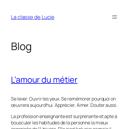
Aller
au
La classe de Lucie
contenu
Blog
L’amour du métier
Se lever. Ouvrir les yeux. Se remémorer pourquoi on
œuvrera aujourd’hui. Apprécier. Aimer. Douter aussi.
La profession enseignante est surprenante et apte à
bousculer les habitudes de la personne la mieux
organisée de l’Univers. Elle sied à plusieurs mais il