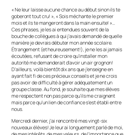
« Ne leur laisse aucune chance au début sinon ils te
goberont tout cru! », « Sois méchante le premier
mois et ils te mangeront dans la main ensuite! »…
Ces phrases, je les ai entendues souvent de la
bouche de collègues à qui j’avais demandé de quelle
manière je devrais débuter mon année scolaire.
Étrangement (et heureusement!), je ne les ai jamais
écoutées, refusant de croire qu’installer mon
autorité me demanderait d’avoir un air grognon!
D’ailleurs, voilà bientôt dix ans que j’enseigne en
ayant fait fi de ces précieux conseils et je ne crois
pas avoir de difficulté à gérer adéquatement un
groupe classe. Au fond, je souhaite que mes élèves
me respectent non pas parce qu’ils me craignent
mais parce qu’un lien de confiance s’est établi entre
nous.
Mercredi dernier, j’ai rencontré mes vingt-six
nouveaux élèves! Je leur ai longuement parlé de moi,
de mes intérêts, de mes valeurs, de l’importance que