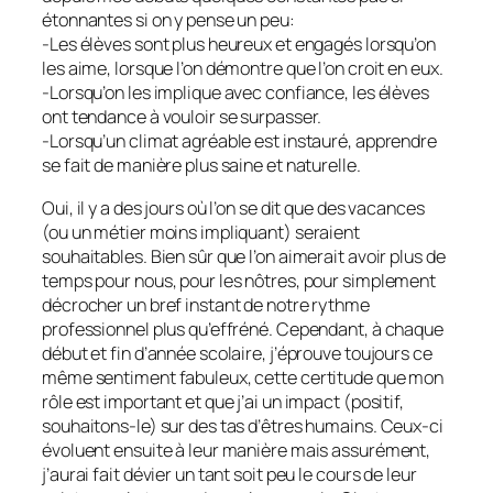
étonnantes si on y pense un peu:
-Les élèves sont plus heureux et engagés lorsqu’on
les aime, lorsque l’on démontre que l’on croit en eux.
-Lorsqu’on les implique avec confiance, les élèves
ont tendance à vouloir se surpasser.
-Lorsqu’un climat agréable est instauré, apprendre
se fait de manière plus saine et naturelle.
Oui, il y a des jours où l’on se dit que des vacances
(ou un métier moins impliquant) seraient
souhaitables. Bien sûr que l’on aimerait avoir plus de
temps pour nous, pour les nôtres, pour simplement
décrocher un bref instant de notre rythme
professionnel plus qu’effréné. Cependant, à chaque
début et fin d’année scolaire, j’éprouve toujours ce
même sentiment fabuleux, cette certitude que mon
rôle est important et que j’ai un impact (positif,
souhaitons-le) sur des tas d’êtres humains. Ceux-ci
évoluent ensuite à leur manière mais assurément,
j’aurai fait dévier un tant soit peu le cours de leur