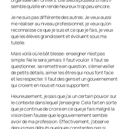
semble qu’elle en rende heureux trop peu encore.
Je ne suis pas différente des autres. Je veux aussi
me réaliser au niveau professionnel, je veux qu’on
reconnaisse ce que je suis et ce que je fais, je veux
que les élèves grandissent et évoluent sous ma
tutelle.
Mais voilà où le bât blesse: enseigner n’est pas
simple. Ne le sera jamais. Il faut vouloir. Il faut se
questionner, se remettre en question, s’émerveiller
de petits détails, aimer les êtres qui nous font face
et les respecter. Il faut des gens et un gouvernement
qui croient en nous et nous supportent.
Heureusement, je sais que j’ai un certain pouvoir sur
le contexte dans lequel j’enseigne. Cela fait en sorte
que je continue de croire en ce que je fais malgré la
vision bien fausse que le gouvernement semble
avoir de ma profession. Effectivement, j’observe
depuis mes débuts quelques constantes pas si