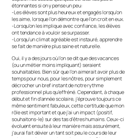
étonnantes si on y pense un peu:
-Les élèves sont plus heureux et engagés lorsqu’on
les aime, lorsque l’on démontre que l’on croit en eux.
-Lorsqu’on les implique avec confiance, les élèves
ont tendance à vouloir se surpasser.
-Lorsqu’un climat agréable est instauré, apprendre
se fait de manière plus saine et naturelle.
Oui, il y a des jours où l’on se dit que des vacances
(ou un métier moins impliquant) seraient
souhaitables. Bien sûr que l’on aimerait avoir plus de
temps pour nous, pour les nôtres, pour simplement
décrocher un bref instant de notre rythme
professionnel plus qu’effréné. Cependant, à chaque
début et fin d’année scolaire, j’éprouve toujours ce
même sentiment fabuleux, cette certitude que mon
rôle est important et que j’ai un impact (positif,
souhaitons-le) sur des tas d’êtres humains. Ceux-ci
évoluent ensuite à leur manière mais assurément,
j’aurai fait dévier un tant soit peu le cours de leur