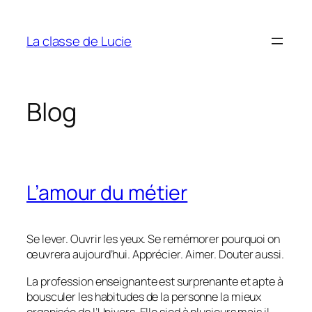
Aller
au
La classe de Lucie
contenu
Blog
L’amour du métier
Se lever. Ouvrir les yeux. Se remémorer pourquoi on
œuvrera aujourd’hui. Apprécier. Aimer. Douter aussi.
La profession enseignante est surprenante et apte à
bousculer les habitudes de la personne la mieux
organisée de l’Univers. Elle sied à plusieurs mais il