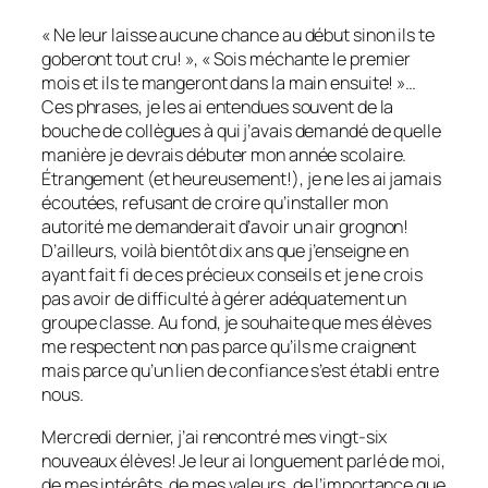
« Ne leur laisse aucune chance au début sinon ils te
goberont tout cru! », « Sois méchante le premier
mois et ils te mangeront dans la main ensuite! »…
Ces phrases, je les ai entendues souvent de la
bouche de collègues à qui j’avais demandé de quelle
manière je devrais débuter mon année scolaire.
Étrangement (et heureusement!), je ne les ai jamais
écoutées, refusant de croire qu’installer mon
autorité me demanderait d’avoir un air grognon!
D’ailleurs, voilà bientôt dix ans que j’enseigne en
ayant fait fi de ces précieux conseils et je ne crois
pas avoir de difficulté à gérer adéquatement un
groupe classe. Au fond, je souhaite que mes élèves
me respectent non pas parce qu’ils me craignent
mais parce qu’un lien de confiance s’est établi entre
nous.
Mercredi dernier, j’ai rencontré mes vingt-six
nouveaux élèves! Je leur ai longuement parlé de moi,
de mes intérêts, de mes valeurs, de l’importance que