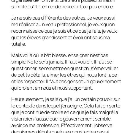
semble qu’elle en rende heureux trop peu encore.
Je ne suis pas différente des autres. Je veux aussi
me réaliser au niveau professionnel, je veux qu’on
reconnaisse ce que je suis et ce que je fais, je veux
que les élèves grandissent et évoluent sous ma
tutelle.
Mais voilà où le bât blesse: enseigner n’est pas
simple. Ne le sera jamais. Il faut vouloir. Il faut se
questionner, se remettre en question, s’émerveiller
de petits détails, aimer les êtres qui nous font face
et les respecter. Il faut des gens et un gouvernement
qui croient en nous et nous supportent.
Heureusement, je sais que j’ai un certain pouvoir sur
le contexte dans lequel j’enseigne. Cela fait en sorte
que je continue de croire en ce que je fais malgré la
vision bien fausse que le gouvernement semble
avoir de ma profession. Effectivement, j’observe
depuis mes débuts quelques constantes pas si