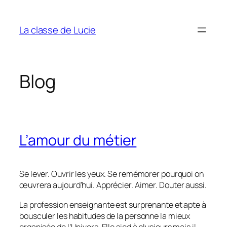
Aller
au
La classe de Lucie
contenu
Blog
L’amour du métier
Se lever. Ouvrir les yeux. Se remémorer pourquoi on
œuvrera aujourd’hui. Apprécier. Aimer. Douter aussi.
La profession enseignante est surprenante et apte à
bousculer les habitudes de la personne la mieux
organisée de l’Univers. Elle sied à plusieurs mais il