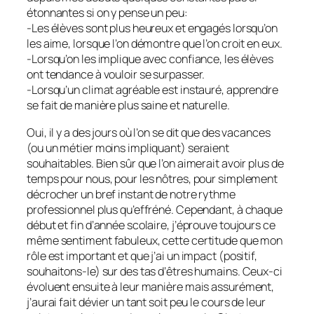
étonnantes si on y pense un peu:
-Les élèves sont plus heureux et engagés lorsqu’on
les aime, lorsque l’on démontre que l’on croit en eux.
-Lorsqu’on les implique avec confiance, les élèves
ont tendance à vouloir se surpasser.
-Lorsqu’un climat agréable est instauré, apprendre
se fait de manière plus saine et naturelle.
Oui, il y a des jours où l’on se dit que des vacances
(ou un métier moins impliquant) seraient
souhaitables. Bien sûr que l’on aimerait avoir plus de
temps pour nous, pour les nôtres, pour simplement
décrocher un bref instant de notre rythme
professionnel plus qu’effréné. Cependant, à chaque
début et fin d’année scolaire, j’éprouve toujours ce
même sentiment fabuleux, cette certitude que mon
rôle est important et que j’ai un impact (positif,
souhaitons-le) sur des tas d’êtres humains. Ceux-ci
évoluent ensuite à leur manière mais assurément,
j’aurai fait dévier un tant soit peu le cours de leur