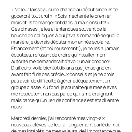
« Ne leur laisse aucune chance au début sinon ils te
goberont tout cru! », « Sois méchante le premier
mois et ils te mangeront dans la main ensuite! »…
Ces phrases, je les ai entendues souvent de la
bouche de collègues à qui j’avais demandé de quelle
manière je devrais débuter mon année scolaire.
Étrangement (et heureusement!), je ne les ai jamais
écoutées, refusant de croire qu’installer mon
autorité me demanderait d’avoir un air grognon!
D’ailleurs, voilà bientôt dix ans que j’enseigne en
ayant fait fi de ces précieux conseils et je ne crois
pas avoir de difficulté à gérer adéquatement un
groupe classe. Au fond, je souhaite que mes élèves
me respectent non pas parce qu’ils me craignent
mais parce qu’un lien de confiance s’est établi entre
nous.
Mercredi dernier, j’ai rencontré mes vingt-six
nouveaux élèves! Je leur ai longuement parlé de moi,
de mes intérêts, de mes valeurs, de l’importance que