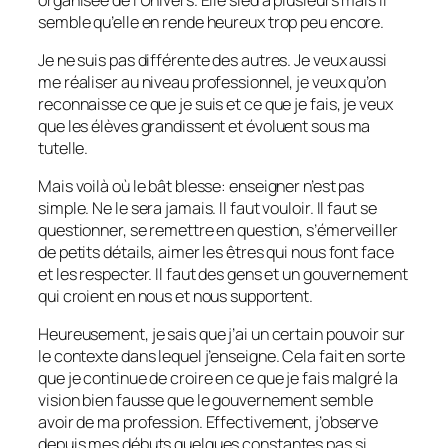
semble qu’elle en rende heureux trop peu encore.
Je ne suis pas différente des autres. Je veux aussi
me réaliser au niveau professionnel, je veux qu’on
reconnaisse ce que je suis et ce que je fais, je veux
que les élèves grandissent et évoluent sous ma
tutelle.
Mais voilà où le bât blesse: enseigner n’est pas
simple. Ne le sera jamais. Il faut vouloir. Il faut se
questionner, se remettre en question, s’émerveiller
de petits détails, aimer les êtres qui nous font face
et les respecter. Il faut des gens et un gouvernement
qui croient en nous et nous supportent.
Heureusement, je sais que j’ai un certain pouvoir sur
le contexte dans lequel j’enseigne. Cela fait en sorte
que je continue de croire en ce que je fais malgré la
vision bien fausse que le gouvernement semble
avoir de ma profession. Effectivement, j’observe
depuis mes débuts quelques constantes pas si