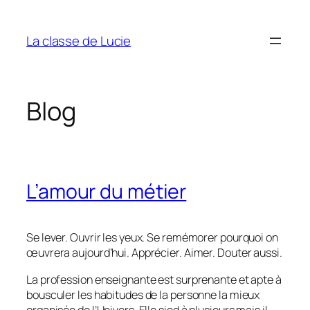
Aller
au
La classe de Lucie
contenu
Blog
L’amour du métier
Se lever. Ouvrir les yeux. Se remémorer pourquoi on
œuvrera aujourd’hui. Apprécier. Aimer. Douter aussi.
La profession enseignante est surprenante et apte à
bousculer les habitudes de la personne la mieux
organisée de l’Univers. Elle sied à plusieurs mais il