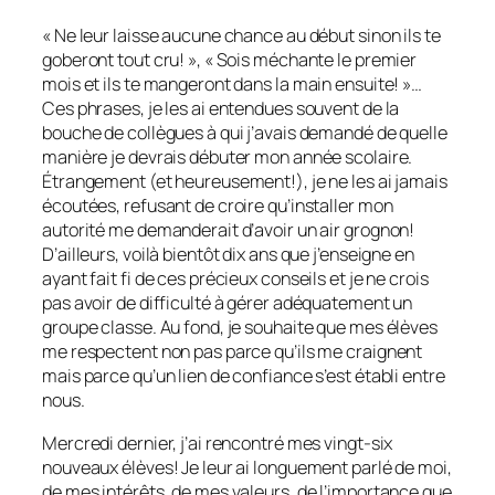
« Ne leur laisse aucune chance au début sinon ils te
goberont tout cru! », « Sois méchante le premier
mois et ils te mangeront dans la main ensuite! »…
Ces phrases, je les ai entendues souvent de la
bouche de collègues à qui j’avais demandé de quelle
manière je devrais débuter mon année scolaire.
Étrangement (et heureusement!), je ne les ai jamais
écoutées, refusant de croire qu’installer mon
autorité me demanderait d’avoir un air grognon!
D’ailleurs, voilà bientôt dix ans que j’enseigne en
ayant fait fi de ces précieux conseils et je ne crois
pas avoir de difficulté à gérer adéquatement un
groupe classe. Au fond, je souhaite que mes élèves
me respectent non pas parce qu’ils me craignent
mais parce qu’un lien de confiance s’est établi entre
nous.
Mercredi dernier, j’ai rencontré mes vingt-six
nouveaux élèves! Je leur ai longuement parlé de moi,
de mes intérêts, de mes valeurs, de l’importance que