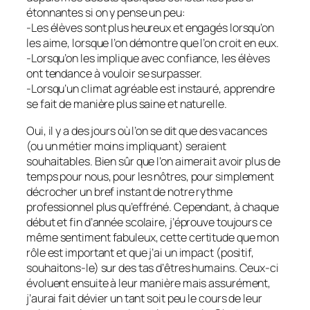
étonnantes si on y pense un peu:
-Les élèves sont plus heureux et engagés lorsqu’on
les aime, lorsque l’on démontre que l’on croit en eux.
-Lorsqu’on les implique avec confiance, les élèves
ont tendance à vouloir se surpasser.
-Lorsqu’un climat agréable est instauré, apprendre
se fait de manière plus saine et naturelle.
Oui, il y a des jours où l’on se dit que des vacances
(ou un métier moins impliquant) seraient
souhaitables. Bien sûr que l’on aimerait avoir plus de
temps pour nous, pour les nôtres, pour simplement
décrocher un bref instant de notre rythme
professionnel plus qu’effréné. Cependant, à chaque
début et fin d’année scolaire, j’éprouve toujours ce
même sentiment fabuleux, cette certitude que mon
rôle est important et que j’ai un impact (positif,
souhaitons-le) sur des tas d’êtres humains. Ceux-ci
évoluent ensuite à leur manière mais assurément,
j’aurai fait dévier un tant soit peu le cours de leur