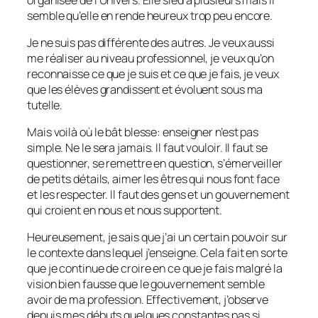
semble qu’elle en rende heureux trop peu encore.
Je ne suis pas différente des autres. Je veux aussi
me réaliser au niveau professionnel, je veux qu’on
reconnaisse ce que je suis et ce que je fais, je veux
que les élèves grandissent et évoluent sous ma
tutelle.
Mais voilà où le bât blesse: enseigner n’est pas
simple. Ne le sera jamais. Il faut vouloir. Il faut se
questionner, se remettre en question, s’émerveiller
de petits détails, aimer les êtres qui nous font face
et les respecter. Il faut des gens et un gouvernement
qui croient en nous et nous supportent.
Heureusement, je sais que j’ai un certain pouvoir sur
le contexte dans lequel j’enseigne. Cela fait en sorte
que je continue de croire en ce que je fais malgré la
vision bien fausse que le gouvernement semble
avoir de ma profession. Effectivement, j’observe
depuis mes débuts quelques constantes pas si