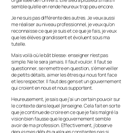
semble qu’elle en rende heureux trop peu encore.
Je ne suis pas différente des autres. Je veux aussi
me réaliser au niveau professionnel, je veux qu’on
reconnaisse ce que je suis et ce que je fais, je veux
que les élèves grandissent et évoluent sous ma
tutelle.
Mais voilà où le bât blesse: enseigner n’est pas
simple. Ne le sera jamais. Il faut vouloir. Il faut se
questionner, se remettre en question, s’émerveiller
de petits détails, aimer les êtres qui nous font face
et les respecter. Il faut des gens et un gouvernement
qui croient en nous et nous supportent.
Heureusement, je sais que j’ai un certain pouvoir sur
le contexte dans lequel j’enseigne. Cela fait en sorte
que je continue de croire en ce que je fais malgré la
vision bien fausse que le gouvernement semble
avoir de ma profession. Effectivement, j’observe
depuis mes débuts quelques constantes pas si