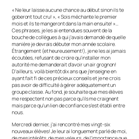
« Ne leur laisse aucune chance au début sinon ils te
goberont tout cru! », « Sois méchante le premier
mois et ils te mangeront dans la main ensuite! »…
Ces phrases, je les ai entendues souvent de la
bouche de collègues à qui j’avais demandé de quelle
manière je devrais débuter mon année scolaire.
Étrangement (et heureusement!), je ne les ai jamais
écoutées, refusant de croire qu’installer mon
autorité me demanderait d’avoir un air grognon!
D’ailleurs, voilà bientôt dix ans que j’enseigne en
ayant fait fi de ces précieux conseils et je ne crois
pas avoir de difficulté à gérer adéquatement un
groupe classe. Au fond, je souhaite que mes élèves
me respectent non pas parce qu’ils me craignent
mais parce qu’un lien de confiance s’est établi entre
nous.
Mercredi dernier, j’ai rencontré mes vingt-six
nouveaux élèves! Je leur ai longuement parlé de moi,
de mes intérêts, de mes valeurs, de l’importance que