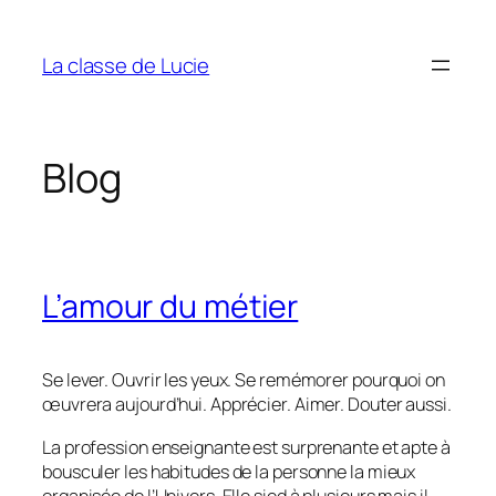
Aller
au
La classe de Lucie
contenu
Blog
L’amour du métier
Se lever. Ouvrir les yeux. Se remémorer pourquoi on
œuvrera aujourd’hui. Apprécier. Aimer. Douter aussi.
La profession enseignante est surprenante et apte à
bousculer les habitudes de la personne la mieux
organisée de l’Univers. Elle sied à plusieurs mais il