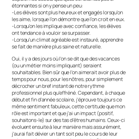
étonnantes si on y pense un peu:
-Les élèves sont plus heureux et engagés lorsqu’on
les aime, lorsque l’on démontre que l’on croit en eux.
-Lorsqu’on les implique avec confiance, les élèves
ont tendance à vouloir se surpasser.
-Lorsqu’un climat agréable est instauré, apprendre
se fait de manière plus saine et naturelle.
Oui, il y a des jours où l’on se dit que des vacances
(ou un métier moins impliquant) seraient
souhaitables. Bien sûr que l’on aimerait avoir plus de
temps pour nous, pour les nôtres, pour simplement
décrocher un bref instant de notre rythme
professionnel plus qu’effréné. Cependant, à chaque
début et fin d’année scolaire, j’éprouve toujours ce
même sentiment fabuleux, cette certitude que mon
rôle est important et que j’ai un impact (positif,
souhaitons-le) sur des tas d’êtres humains. Ceux-ci
évoluent ensuite à leur manière mais assurément,
j’aurai fait dévier un tant soit peu le cours de leur