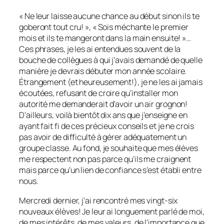
« Ne leur laisse aucune chance au début sinon ils te
goberont tout cru! », « Sois méchante le premier
mois et ils te mangeront dans la main ensuite! »…
Ces phrases, je les ai entendues souvent de la
bouche de collègues à qui j’avais demandé de quelle
manière je devrais débuter mon année scolaire.
Étrangement (et heureusement!), je ne les ai jamais
écoutées, refusant de croire qu’installer mon
autorité me demanderait d’avoir un air grognon!
D’ailleurs, voilà bientôt dix ans que j’enseigne en
ayant fait fi de ces précieux conseils et je ne crois
pas avoir de difficulté à gérer adéquatement un
groupe classe. Au fond, je souhaite que mes élèves
me respectent non pas parce qu’ils me craignent
mais parce qu’un lien de confiance s’est établi entre
nous.
Mercredi dernier, j’ai rencontré mes vingt-six
nouveaux élèves! Je leur ai longuement parlé de moi,
de mes intérêts, de mes valeurs, de l’importance que