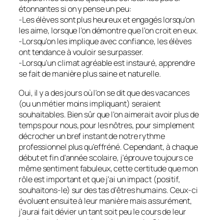
étonnantes si on y pense un peu:
-Les élèves sont plus heureux et engagés lorsqu’on
les aime, lorsque l’on démontre que l’on croit en eux.
-Lorsqu’on les implique avec confiance, les élèves
ont tendance à vouloir se surpasser.
-Lorsqu’un climat agréable est instauré, apprendre
se fait de manière plus saine et naturelle.
Oui, il y a des jours où l’on se dit que des vacances
(ou un métier moins impliquant) seraient
souhaitables. Bien sûr que l’on aimerait avoir plus de
temps pour nous, pour les nôtres, pour simplement
décrocher un bref instant de notre rythme
professionnel plus qu’effréné. Cependant, à chaque
début et fin d’année scolaire, j’éprouve toujours ce
même sentiment fabuleux, cette certitude que mon
rôle est important et que j’ai un impact (positif,
souhaitons-le) sur des tas d’êtres humains. Ceux-ci
évoluent ensuite à leur manière mais assurément,
j’aurai fait dévier un tant soit peu le cours de leur