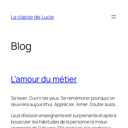
Aller
au
La classe de Lucie
contenu
Blog
L’amour du métier
Se lever. Ouvrir les yeux. Se remémorer pourquoi on
œuvrera aujourd’hui. Apprécier. Aimer. Douter aussi.
La profession enseignante est surprenante et apte à
bousculer les habitudes de la personne la mieux
organisée de l’Univers. Elle sied à plusieurs mais il