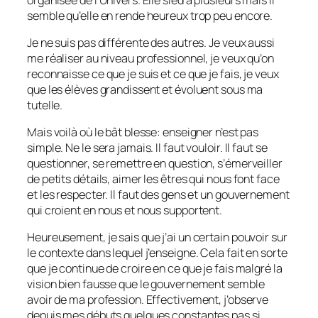
semble qu’elle en rende heureux trop peu encore.
Je ne suis pas différente des autres. Je veux aussi
me réaliser au niveau professionnel, je veux qu’on
reconnaisse ce que je suis et ce que je fais, je veux
que les élèves grandissent et évoluent sous ma
tutelle.
Mais voilà où le bât blesse: enseigner n’est pas
simple. Ne le sera jamais. Il faut vouloir. Il faut se
questionner, se remettre en question, s’émerveiller
de petits détails, aimer les êtres qui nous font face
et les respecter. Il faut des gens et un gouvernement
qui croient en nous et nous supportent.
Heureusement, je sais que j’ai un certain pouvoir sur
le contexte dans lequel j’enseigne. Cela fait en sorte
que je continue de croire en ce que je fais malgré la
vision bien fausse que le gouvernement semble
avoir de ma profession. Effectivement, j’observe
depuis mes débuts quelques constantes pas si