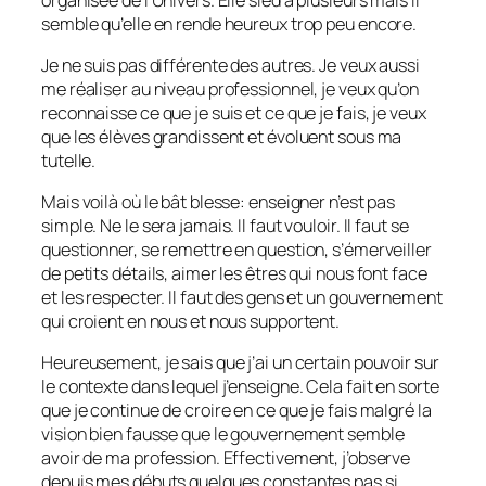
semble qu’elle en rende heureux trop peu encore.
Je ne suis pas différente des autres. Je veux aussi
me réaliser au niveau professionnel, je veux qu’on
reconnaisse ce que je suis et ce que je fais, je veux
que les élèves grandissent et évoluent sous ma
tutelle.
Mais voilà où le bât blesse: enseigner n’est pas
simple. Ne le sera jamais. Il faut vouloir. Il faut se
questionner, se remettre en question, s’émerveiller
de petits détails, aimer les êtres qui nous font face
et les respecter. Il faut des gens et un gouvernement
qui croient en nous et nous supportent.
Heureusement, je sais que j’ai un certain pouvoir sur
le contexte dans lequel j’enseigne. Cela fait en sorte
que je continue de croire en ce que je fais malgré la
vision bien fausse que le gouvernement semble
avoir de ma profession. Effectivement, j’observe
depuis mes débuts quelques constantes pas si