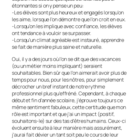
étonnantes si on y pense un peu:
-Les élèves sont plus heureux et engagés lorsqu’on
les aime, lorsque l’on démontre que l’on croit en eux.
-Lorsqu’on les implique avec confiance, les élèves
ont tendance à vouloir se surpasser.
-Lorsqu’un climat agréable est instauré, apprendre
se fait de manière plus saine et naturelle.
Oui, il y a des jours où l’on se dit que des vacances
(ou un métier moins impliquant) seraient
souhaitables. Bien sûr que l’on aimerait avoir plus de
temps pour nous, pour les nôtres, pour simplement
décrocher un bref instant de notre rythme
professionnel plus qu’effréné. Cependant, à chaque
début et fin d’année scolaire, j’éprouve toujours ce
même sentiment fabuleux, cette certitude que mon
rôle est important et que j’ai un impact (positif,
souhaitons-le) sur des tas d’êtres humains. Ceux-ci
évoluent ensuite à leur manière mais assurément,
j’aurai fait dévier un tant soit peu le cours de leur