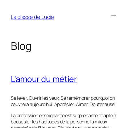
Aller
au
La classe de Lucie
contenu
Blog
L’amour du métier
Se lever. Ouvrir les yeux. Se remémorer pourquoi on
œuvrera aujourd’hui. Apprécier. Aimer. Douter aussi.
La profession enseignante est surprenante et apte à
bousculer les habitudes de la personne la mieux
organisée de l’Univers. Elle sied à plusieurs mais il