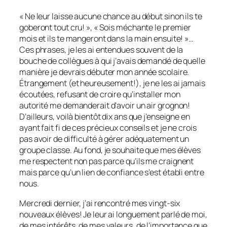
« Ne leur laisse aucune chance au début sinon ils te
goberont tout cru! », « Sois méchante le premier
mois et ils te mangeront dans la main ensuite! »…
Ces phrases, je les ai entendues souvent de la
bouche de collègues à qui j’avais demandé de quelle
manière je devrais débuter mon année scolaire.
Étrangement (et heureusement!), je ne les ai jamais
écoutées, refusant de croire qu’installer mon
autorité me demanderait d’avoir un air grognon!
D’ailleurs, voilà bientôt dix ans que j’enseigne en
ayant fait fi de ces précieux conseils et je ne crois
pas avoir de difficulté à gérer adéquatement un
groupe classe. Au fond, je souhaite que mes élèves
me respectent non pas parce qu’ils me craignent
mais parce qu’un lien de confiance s’est établi entre
nous.
Mercredi dernier, j’ai rencontré mes vingt-six
nouveaux élèves! Je leur ai longuement parlé de moi,
de mes intérêts, de mes valeurs, de l’importance que