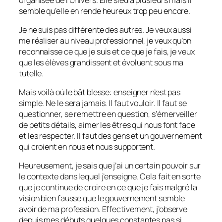
semble qu’elle en rende heureux trop peu encore.
Je ne suis pas différente des autres. Je veux aussi
me réaliser au niveau professionnel, je veux qu’on
reconnaisse ce que je suis et ce que je fais, je veux
que les élèves grandissent et évoluent sous ma
tutelle.
Mais voilà où le bât blesse: enseigner n’est pas
simple. Ne le sera jamais. Il faut vouloir. Il faut se
questionner, se remettre en question, s’émerveiller
de petits détails, aimer les êtres qui nous font face
et les respecter. Il faut des gens et un gouvernement
qui croient en nous et nous supportent.
Heureusement, je sais que j’ai un certain pouvoir sur
le contexte dans lequel j’enseigne. Cela fait en sorte
que je continue de croire en ce que je fais malgré la
vision bien fausse que le gouvernement semble
avoir de ma profession. Effectivement, j’observe
depuis mes débuts quelques constantes pas si