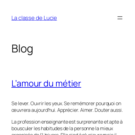
Aller
au
La classe de Lucie
contenu
Blog
L’amour du métier
Se lever. Ouvrir les yeux. Se remémorer pourquoi on
œuvrera aujourd’hui. Apprécier. Aimer. Douter aussi.
La profession enseignante est surprenante et apte à
bousculer les habitudes de la personne la mieux
organisée de l’Univers. Elle sied à plusieurs mais il