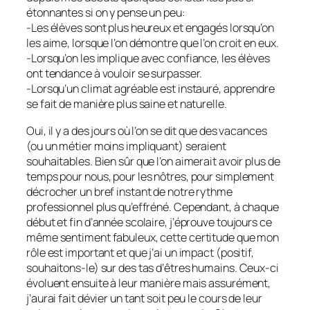
étonnantes si on y pense un peu:
-Les élèves sont plus heureux et engagés lorsqu’on
les aime, lorsque l’on démontre que l’on croit en eux.
-Lorsqu’on les implique avec confiance, les élèves
ont tendance à vouloir se surpasser.
-Lorsqu’un climat agréable est instauré, apprendre
se fait de manière plus saine et naturelle.
Oui, il y a des jours où l’on se dit que des vacances
(ou un métier moins impliquant) seraient
souhaitables. Bien sûr que l’on aimerait avoir plus de
temps pour nous, pour les nôtres, pour simplement
décrocher un bref instant de notre rythme
professionnel plus qu’effréné. Cependant, à chaque
début et fin d’année scolaire, j’éprouve toujours ce
même sentiment fabuleux, cette certitude que mon
rôle est important et que j’ai un impact (positif,
souhaitons-le) sur des tas d’êtres humains. Ceux-ci
évoluent ensuite à leur manière mais assurément,
j’aurai fait dévier un tant soit peu le cours de leur