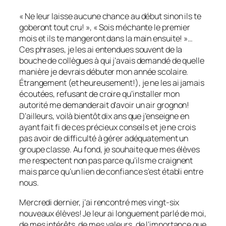
« Ne leur laisse aucune chance au début sinon ils te
goberont tout cru! », « Sois méchante le premier
mois et ils te mangeront dans la main ensuite! »…
Ces phrases, je les ai entendues souvent de la
bouche de collègues à qui j’avais demandé de quelle
manière je devrais débuter mon année scolaire.
Étrangement (et heureusement!), je ne les ai jamais
écoutées, refusant de croire qu’installer mon
autorité me demanderait d’avoir un air grognon!
D’ailleurs, voilà bientôt dix ans que j’enseigne en
ayant fait fi de ces précieux conseils et je ne crois
pas avoir de difficulté à gérer adéquatement un
groupe classe. Au fond, je souhaite que mes élèves
me respectent non pas parce qu’ils me craignent
mais parce qu’un lien de confiance s’est établi entre
nous.
Mercredi dernier, j’ai rencontré mes vingt-six
nouveaux élèves! Je leur ai longuement parlé de moi,
de mes intérêts, de mes valeurs, de l’importance que