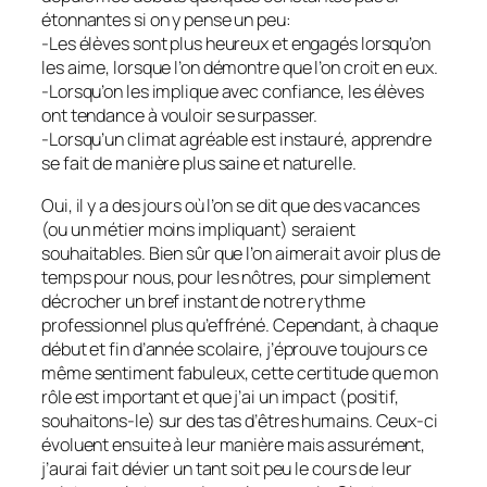
étonnantes si on y pense un peu:
-Les élèves sont plus heureux et engagés lorsqu’on
les aime, lorsque l’on démontre que l’on croit en eux.
-Lorsqu’on les implique avec confiance, les élèves
ont tendance à vouloir se surpasser.
-Lorsqu’un climat agréable est instauré, apprendre
se fait de manière plus saine et naturelle.
Oui, il y a des jours où l’on se dit que des vacances
(ou un métier moins impliquant) seraient
souhaitables. Bien sûr que l’on aimerait avoir plus de
temps pour nous, pour les nôtres, pour simplement
décrocher un bref instant de notre rythme
professionnel plus qu’effréné. Cependant, à chaque
début et fin d’année scolaire, j’éprouve toujours ce
même sentiment fabuleux, cette certitude que mon
rôle est important et que j’ai un impact (positif,
souhaitons-le) sur des tas d’êtres humains. Ceux-ci
évoluent ensuite à leur manière mais assurément,
j’aurai fait dévier un tant soit peu le cours de leur