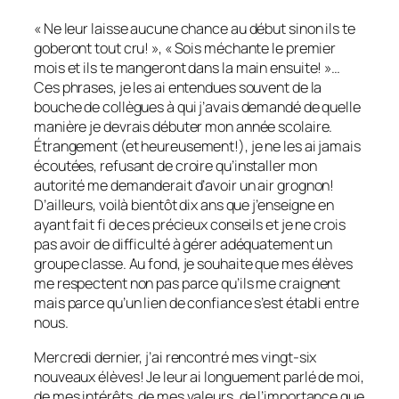
« Ne leur laisse aucune chance au début sinon ils te
goberont tout cru! », « Sois méchante le premier
mois et ils te mangeront dans la main ensuite! »…
Ces phrases, je les ai entendues souvent de la
bouche de collègues à qui j’avais demandé de quelle
manière je devrais débuter mon année scolaire.
Étrangement (et heureusement!), je ne les ai jamais
écoutées, refusant de croire qu’installer mon
autorité me demanderait d’avoir un air grognon!
D’ailleurs, voilà bientôt dix ans que j’enseigne en
ayant fait fi de ces précieux conseils et je ne crois
pas avoir de difficulté à gérer adéquatement un
groupe classe. Au fond, je souhaite que mes élèves
me respectent non pas parce qu’ils me craignent
mais parce qu’un lien de confiance s’est établi entre
nous.
Mercredi dernier, j’ai rencontré mes vingt-six
nouveaux élèves! Je leur ai longuement parlé de moi,
de mes intérêts, de mes valeurs, de l’importance que