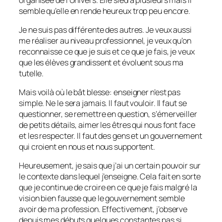
semble qu’elle en rende heureux trop peu encore.
Je ne suis pas différente des autres. Je veux aussi
me réaliser au niveau professionnel, je veux qu’on
reconnaisse ce que je suis et ce que je fais, je veux
que les élèves grandissent et évoluent sous ma
tutelle.
Mais voilà où le bât blesse: enseigner n’est pas
simple. Ne le sera jamais. Il faut vouloir. Il faut se
questionner, se remettre en question, s’émerveiller
de petits détails, aimer les êtres qui nous font face
et les respecter. Il faut des gens et un gouvernement
qui croient en nous et nous supportent.
Heureusement, je sais que j’ai un certain pouvoir sur
le contexte dans lequel j’enseigne. Cela fait en sorte
que je continue de croire en ce que je fais malgré la
vision bien fausse que le gouvernement semble
avoir de ma profession. Effectivement, j’observe
depuis mes débuts quelques constantes pas si