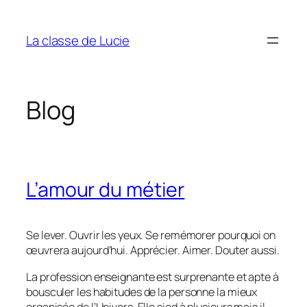
Aller
au
La classe de Lucie
contenu
Blog
L’amour du métier
Se lever. Ouvrir les yeux. Se remémorer pourquoi on
œuvrera aujourd’hui. Apprécier. Aimer. Douter aussi.
La profession enseignante est surprenante et apte à
bousculer les habitudes de la personne la mieux
organisée de l’Univers. Elle sied à plusieurs mais il