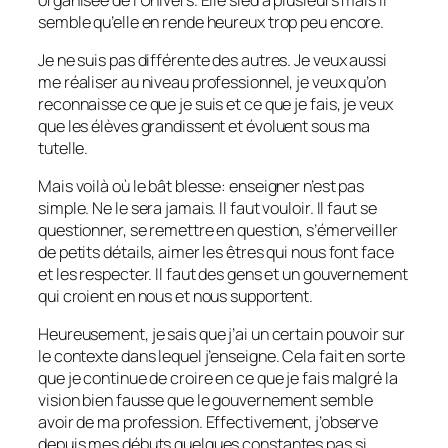
semble qu’elle en rende heureux trop peu encore.
Je ne suis pas différente des autres. Je veux aussi
me réaliser au niveau professionnel, je veux qu’on
reconnaisse ce que je suis et ce que je fais, je veux
que les élèves grandissent et évoluent sous ma
tutelle.
Mais voilà où le bât blesse: enseigner n’est pas
simple. Ne le sera jamais. Il faut vouloir. Il faut se
questionner, se remettre en question, s’émerveiller
de petits détails, aimer les êtres qui nous font face
et les respecter. Il faut des gens et un gouvernement
qui croient en nous et nous supportent.
Heureusement, je sais que j’ai un certain pouvoir sur
le contexte dans lequel j’enseigne. Cela fait en sorte
que je continue de croire en ce que je fais malgré la
vision bien fausse que le gouvernement semble
avoir de ma profession. Effectivement, j’observe
depuis mes débuts quelques constantes pas si