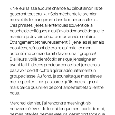
« Ne leur laisse aucune chance au début sinon ils te
goberont tout cru! », « Sois méchante le premier
mois et ils te mangeront dans la main ensuite! »…
Ces phrases, je les ai entendues souvent de la
bouche de collègues à qui j’avais demandé de quelle
manière je devrais débuter mon année scolaire.
Étrangement (et heureusement!), je ne les ai jamais
écoutées, refusant de croire qu’installer mon
autorité me demanderait d’avoir un air grognon!
D’ailleurs, voilà bientôt dix ans que j’enseigne en
ayant fait fi de ces précieux conseils et je ne crois
pas avoir de difficulté à gérer adéquatement un
groupe classe. Au fond, je souhaite que mes élèves
me respectent non pas parce qu’ils me craignent
mais parce qu’un lien de confiance s’est établi entre
nous.
Mercredi dernier, j’ai rencontré mes vingt-six
nouveaux élèves! Je leur ai longuement parlé de moi,
de mes intérêts, de mes valeurs, de l’importance que