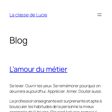
Aller
au
La classe de Lucie
contenu
Blog
L’amour du métier
Se lever. Ouvrir les yeux. Se remémorer pourquoi on
œuvrera aujourd’hui. Apprécier. Aimer. Douter aussi.
La profession enseignante est surprenante et apte à
bousculer les habitudes de la personne la mieux
organisée de l’Univers. Elle sied à plusieurs mais il