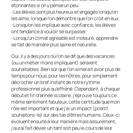
étonnantes si on y pense un peu:
-Les élèves sont plus heureux et engagés lorsqu’on
les aime, lorsque l’on démontre que l’on croit en eux.
-Lorsqu’on les implique avec confiance, les élèves
ont tendance à vouloir se surpasser.
-Lorsqu’un climat agréable est instauré, apprendre
se fait de manière plus saine et naturelle.
Oui, il y a des jours où l’on se dit que des vacances
(ou un métier moins impliquant) seraient
souhaitables. Bien sûr que l’on aimerait avoir plus de
temps pour nous, pour les nôtres, pour simplement
décrocher un bref instant de notre rythme
professionnel plus qu’effréné. Cependant, à chaque
début et fin d’année scolaire, j’éprouve toujours ce
même sentiment fabuleux, cette certitude que mon
rôle est important et que j’ai un impact (positif,
souhaitons-le) sur des tas d’êtres humains. Ceux-ci
évoluent ensuite à leur manière mais assurément,
j’aurai fait dévier un tant soit peu le cours de leur