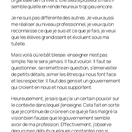
semble qu’elle en rende heureux trop peu encore.
Je ne suis pas différente des autres. Je veux aussi
me réaliser au niveau professionnel, je veux qu’on
reconnaisse ce que je suis et ce que je fais, je veux
que les élèves grandissent et évoluent sous ma
tutelle.
Mais voilà où le bât blesse: enseigner n’est pas
simple. Ne le sera jamais. Il faut vouloir. Il faut se
questionner, se remettre en question, s’émerveiller
de petits détails, aimer les êtres qui nous font face
et les respecter. Il faut des gens et un gouvernement
qui croient en nous et nous supportent.
Heureusement, je sais que j’ai un certain pouvoir sur
le contexte dans lequel j’enseigne. Cela fait en sorte
que je continue de croire en ce que je fais malgré la
vision bien fausse que le gouvernement semble
avoir de ma profession. Effectivement, j’observe
depuis mes débuts quelques constantes pas si