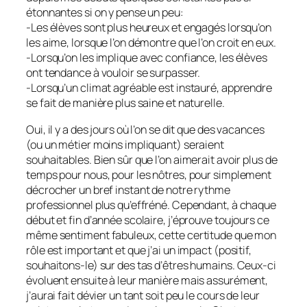
étonnantes si on y pense un peu:
-Les élèves sont plus heureux et engagés lorsqu’on
les aime, lorsque l’on démontre que l’on croit en eux.
-Lorsqu’on les implique avec confiance, les élèves
ont tendance à vouloir se surpasser.
-Lorsqu’un climat agréable est instauré, apprendre
se fait de manière plus saine et naturelle.
Oui, il y a des jours où l’on se dit que des vacances
(ou un métier moins impliquant) seraient
souhaitables. Bien sûr que l’on aimerait avoir plus de
temps pour nous, pour les nôtres, pour simplement
décrocher un bref instant de notre rythme
professionnel plus qu’effréné. Cependant, à chaque
début et fin d’année scolaire, j’éprouve toujours ce
même sentiment fabuleux, cette certitude que mon
rôle est important et que j’ai un impact (positif,
souhaitons-le) sur des tas d’êtres humains. Ceux-ci
évoluent ensuite à leur manière mais assurément,
j’aurai fait dévier un tant soit peu le cours de leur