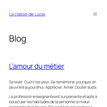
Aller
au
La classe de Lucie
contenu
Blog
L’amour du métier
Se lever. Ouvrir les yeux. Se remémorer pourquoi on
œuvrera aujourd’hui. Apprécier. Aimer. Douter aussi.
La profession enseignante est surprenante et apte à
bousculer les habitudes de la personne la mieux
organisée de l’Univers. Elle sied à plusieurs mais il