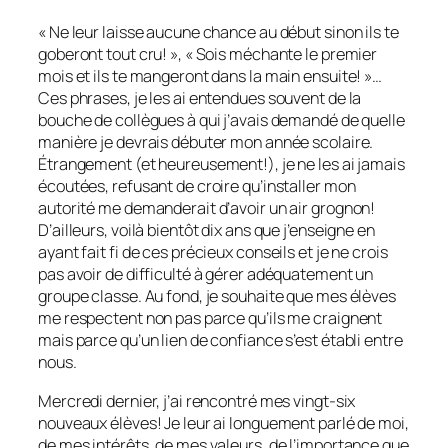
« Ne leur laisse aucune chance au début sinon ils te
goberont tout cru! », « Sois méchante le premier
mois et ils te mangeront dans la main ensuite! »…
Ces phrases, je les ai entendues souvent de la
bouche de collègues à qui j’avais demandé de quelle
manière je devrais débuter mon année scolaire.
Étrangement (et heureusement!), je ne les ai jamais
écoutées, refusant de croire qu’installer mon
autorité me demanderait d’avoir un air grognon!
D’ailleurs, voilà bientôt dix ans que j’enseigne en
ayant fait fi de ces précieux conseils et je ne crois
pas avoir de difficulté à gérer adéquatement un
groupe classe. Au fond, je souhaite que mes élèves
me respectent non pas parce qu’ils me craignent
mais parce qu’un lien de confiance s’est établi entre
nous.
Mercredi dernier, j’ai rencontré mes vingt-six
nouveaux élèves! Je leur ai longuement parlé de moi,
de mes intérêts, de mes valeurs, de l’importance que